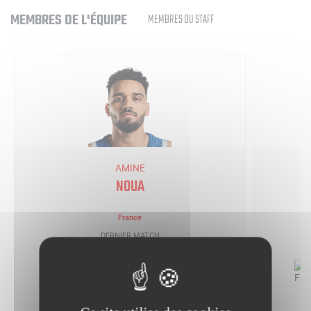
MEMBRES DE L'ÉQUIPE
MEMBRES DU STAFF
AMINE
NOUA
France
DERNIER MATCH
06/07/2026
98-69
3 PTS
1 REB
1 AST