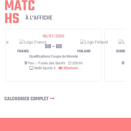
MATC
HS
À L'AFFICHE
06/07/2026
98 - 69
FRANCE
FINLAND
SERBIA
Qualifications Coupe du Monde
Pau – Palais des Sports
20h30
Belg
BeIN Sports 3
Billetterie
CALENDRIER COMPLET