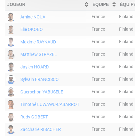
JOUEUR
ÉQUIPE
ÉQUIPE 
France
Finland
Amine NOUA
France
Finland
Elie OKOBO
France
Finland
Maxime RAYNAUD
France
Finland
Matthew STRAZEL
France
Finland
Jaylen HOARD
France
Finland
Sylvain FRANCISCO
France
Finland
Guerschon YABUSELE
France
Finland
Timothé LUWAWU-CABARROT
France
Finland
Rudy GOBERT
France
Finland
Zaccharie RISACHER