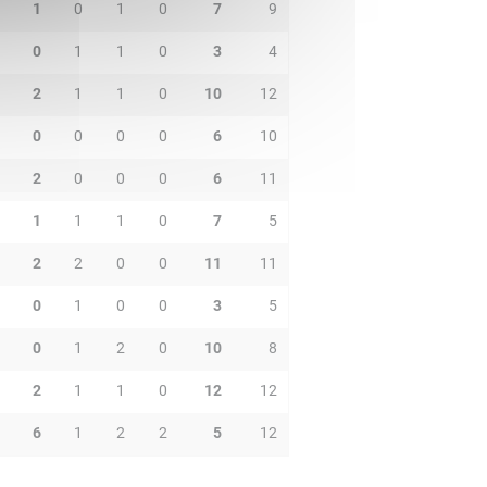
1
0
1
0
7
9
0
1
1
0
3
4
2
1
1
0
10
12
0
0
0
0
6
10
2
0
0
0
6
11
1
1
1
0
7
5
2
2
0
0
11
11
0
1
0
0
3
5
0
1
2
0
10
8
2
1
1
0
12
12
6
1
2
2
5
12