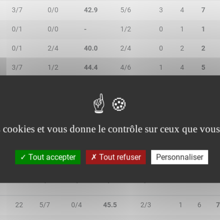
3/7
0/0
42.9
5/6
3
4
7
0/1
0/0
-
1/2
0
1
1
0/1
2/4
40.0
2/4
0
2
2
3/7
1/2
44.4
4/6
1
4
5
0/0
0/1
-
0/0
0
1
1
3/4
0/3
42.9
3/3
1
1
2
es cookies et vous donne le contrôle sur ceux que vous
Tout accepter
Tout refuser
Personnaliser
MIN
2R/2T
3R/3T
TR/TT
1R/1T
RO
RD
R
22
5/7
0/4
45.5
2/3
1
6
7