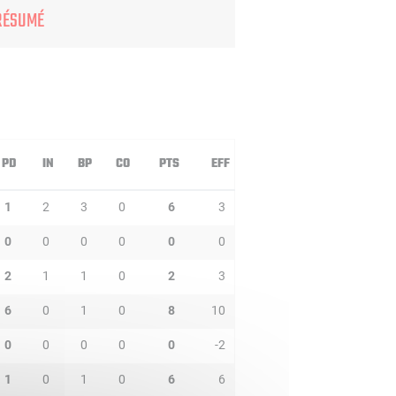
RÉSUMÉ
PD
IN
BP
CO
PTS
EFF
1
2
3
0
6
3
0
0
0
0
0
0
2
1
1
0
2
3
6
0
1
0
8
10
0
0
0
0
0
-2
1
0
1
0
6
6