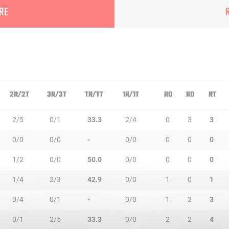
RE
2R/2T
3R/3T
TR/TT
1R/1T
RO
RD
RT
2/5
0/1
33.3
2/4
0
3
3
0/0
0/0
-
0/0
0
0
0
1/2
0/0
50.0
0/0
0
0
0
1/4
2/3
42.9
0/0
1
0
1
0/4
0/1
-
0/0
1
2
3
0/1
2/5
33.3
0/0
2
2
4