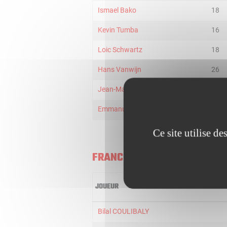
Ismael Bako
18
Kevin Tumba
16
Loic Schwartz
18
Hans Vanwijn
26
Jean-Marc Mwema
11
Emmanuel Lecomte
20
Ce site utilise d
FRANCE
JOUEUR
Bilal COULIBALY