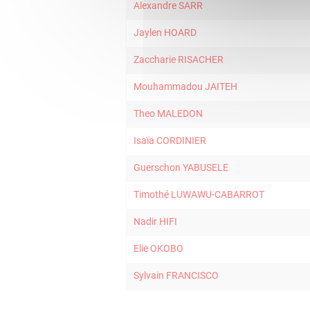
Alexandre SARR
Jaylen HOARD
Zaccharie RISACHER
Mouhammadou JAITEH
Theo MALEDON
Isaïa CORDINIER
Guerschon YABUSELE
Timothé LUWAWU-CABARROT
Nadir HIFI
Elie OKOBO
Sylvain FRANCISCO