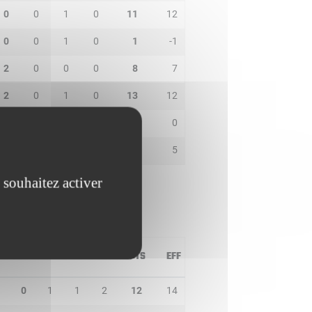
0
0
1
0
11
12
0
0
1
0
1
-1
2
0
0
0
8
7
2
0
1
0
13
12
0
1
1
0
0
0
3
0
5
0
9
5
 souhaitez activer
T
PD
IN
BP
CO
PTS
EFF
0
1
1
2
12
14