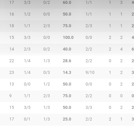
17
3/3
0/2
60.0
1/1
1
3
4
16
1/2
0/0
50.0
1/1
1
1
2
18
1/1
2/3
75.0
2/3
1
1
2
15
3/3
0/0
100.0
0/0
2
2
4
14
2/3
0/2
40.0
2/2
2
4
6
22
1/4
1/3
28.6
2/2
0
2
2
23
1/4
0/3
14.3
9/10
1
2
3
13
0/0
1/2
50.0
0/0
0
2
2
9
1/1
2/3
75.0
2/2
0
0
0
15
3/5
1/3
50.0
3/3
0
2
2
17
0/1
1/3
25.0
2/2
2
1
3