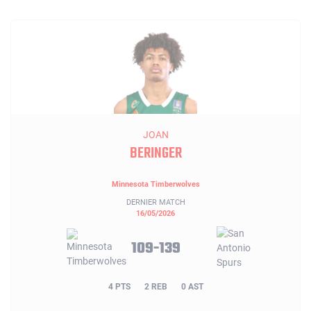
JOAN
BERINGER
Minnesota Timberwolves
DERNIER MATCH
16/05/2026
109-139
4 PTS
2 REB
0 AST