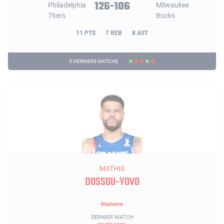
126-106
11 PTS
7 REB
8 AST
5 DERNIERS MATCHS
MATHIS
DOSSOU-YOVO
Nanterre
DERNIER MATCH