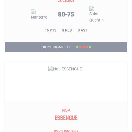
28/03/2026
80-75
16 PTS
8 REB
0 AST
5 DERNIERS MATCHS
NOA
ESSENGUE
Windy City Bulls