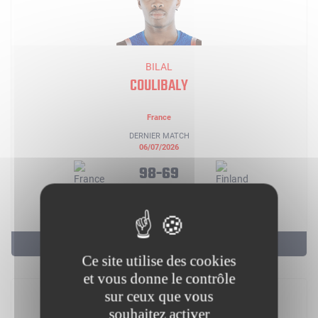
BILAL
COULIBALY
France
DERNIER MATCH
06/07/2026
98-69
3 PTS
2 REB
2 AST
5 DERNIERS MATCHS
Ce site utilise des cookies
et vous donne le contrôle
sur ceux que vous
souhaitez activer