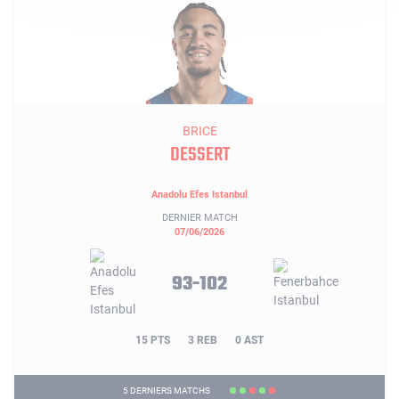
BRICE
DESSERT
Anadolu Efes Istanbul
DERNIER MATCH
07/06/2026
93-102
15 PTS
3 REB
0 AST
5 DERNIERS MATCHS