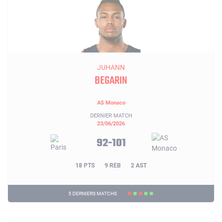
JUHANN
BEGARIN
AS Monaco
DERNIER MATCH
23/06/2026
92-101
18 PTS
9 REB
2 AST
5 DERNIERS MATCHS