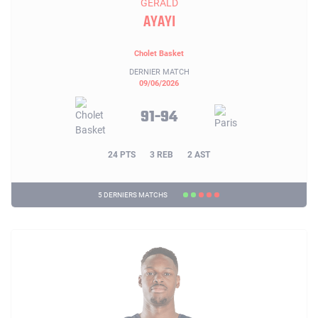
GERALD
AYAYI
Cholet Basket
DERNIER MATCH
09/06/2026
91-94
24 PTS
3 REB
2 AST
5 DERNIERS MATCHS