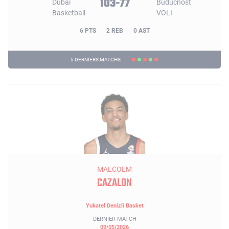
103-77
6 PTS
2 REB
0 AST
5 DERNIERS MATCHS
MALCOLM
CAZALON
Yukatel Denizli Basket
DERNIER MATCH
09/05/2026