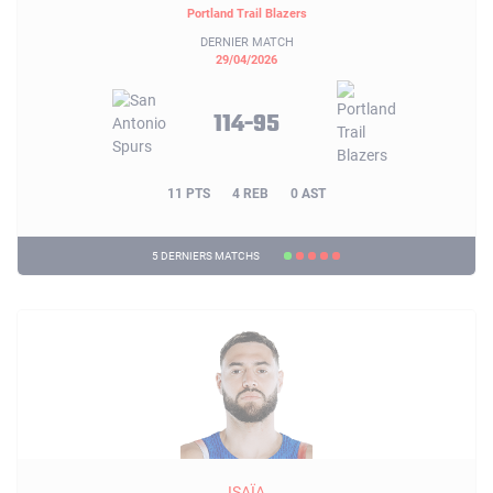
Portland Trail Blazers
DERNIER MATCH
29/04/2026
114-95
11 PTS
4 REB
0 AST
5 DERNIERS MATCHS
ISAÏA