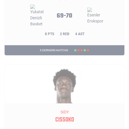
69-70
8 PTS
2 REB
4 AST
5 DERNIERS MATCHS
SIDY
CISSOKO