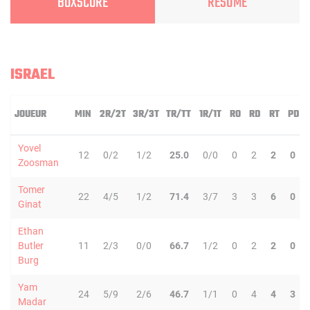
BOXSCORE
RÉSUMÉ
ISRAEL
JOUEUR
MIN
2R/2T
3R/3T
TR/TT
1R/1T
RO
RD
RT
PD
Yovel
12
0/2
1/2
25.0
0/0
0
2
2
0
Zoosman
Tomer
22
4/5
1/2
71.4
3/7
3
3
6
0
Ginat
Ethan
Butler
11
2/3
0/0
66.7
1/2
0
2
2
0
Burg
Yam
24
5/9
2/6
46.7
1/1
0
4
4
3
Madar