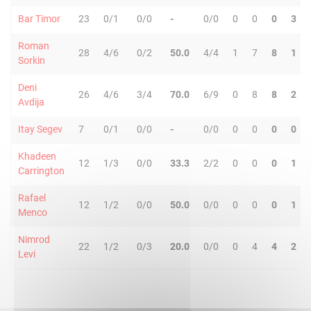
Bar Timor
23
0/1
0/0
-
0/0
0
0
0
3
Roman
28
4/6
0/2
50.0
4/4
1
7
8
1
Sorkin
Deni
26
4/6
3/4
70.0
6/9
0
8
8
2
Avdija
Itay Segev
7
0/1
0/0
-
0/0
0
0
0
0
Khadeen
12
1/3
0/0
33.3
2/2
0
0
0
1
Carrington
Rafael
12
1/2
0/0
50.0
0/0
0
0
0
1
Menco
Nimrod
22
1/2
0/3
20.0
0/0
0
4
4
2
Levi