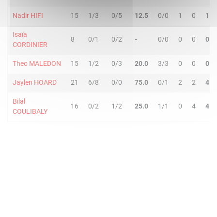
Nadir HIFI
15
1/3
0/5
12.5
0/0
1
0
1
Isaïa
8
0/1
0/2
-
0/0
0
0
0
CORDINIER
Theo MALEDON
15
1/2
0/3
20.0
3/3
0
0
0
Jaylen HOARD
21
6/8
0/0
75.0
0/1
2
2
4
Bilal
16
0/2
1/2
25.0
1/1
0
4
4
COULIBALY