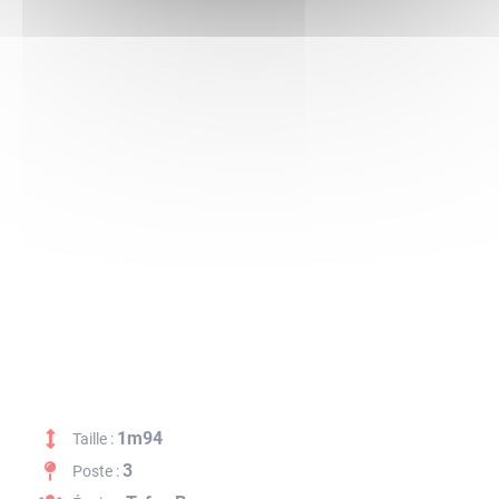
1m94
Taille :
3
Poste :