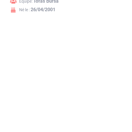
Tofas Bursa
Équipe:
26/04/2001
Né le :