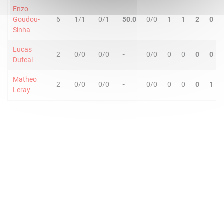
Enzo
Goudou-
6
1/1
0/1
50.0
0/0
1
1
2
0
Sinha
Lucas
2
0/0
0/0
-
0/0
0
0
0
0
Dufeal
Matheo
2
0/0
0/0
-
0/0
0
0
0
1
Leray