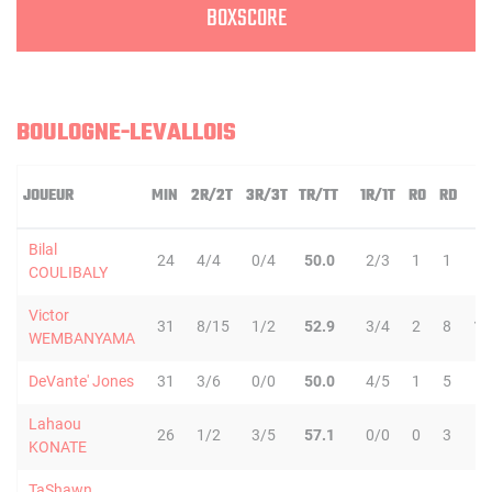
BOXSCORE
BOULOGNE-LEVALLOIS
JOUEUR
MIN
2R/2T
3R/3T
TR/TT
1R/1T
RO
RD
R
Bilal
24
4/4
0/4
50.0
2/3
1
1
2
COULIBALY
Victor
31
8/15
1/2
52.9
3/4
2
8
10
WEMBANYAMA
DeVante' Jones
31
3/6
0/0
50.0
4/5
1
5
6
Lahaou
26
1/2
3/5
57.1
0/0
0
3
3
KONATE
TaShawn