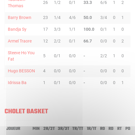
26
1/2
0/1
33.3
6/6
1
2
3
Thomas
Barry Brown
23
1/4
4/6
50.0
3/4
0
1
1
Bandja Sy
17
3/3
1/1
100.0
0/1
1
0
1
Armel Traore
12
2/2
0/1
66.7
0/0
0
2
2
Steeve Ho You
5
0/1
0/0
-
2/2
1
0
1
Fat
Hugo BESSON
4
0/0
0/0
-
0/0
0
0
0
Idrissa Ba
1
0/1
0/0
-
0/0
0
1
1
CHOLET BASKET
JOUEUR
MIN
2R/2T
3R/3T
TR/TT
1R/1T
RO
RD
RT
PD