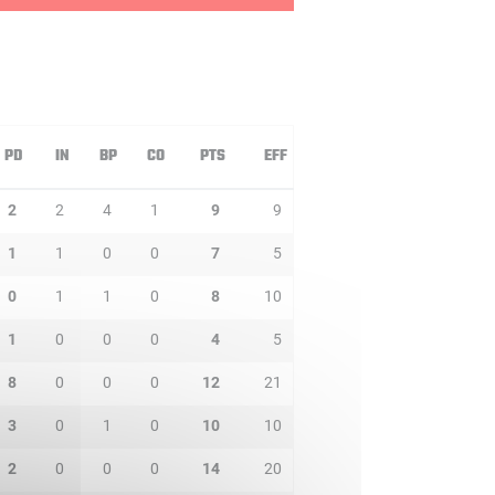
PD
IN
BP
CO
PTS
EFF
2
2
4
1
9
9
1
1
0
0
7
5
0
1
1
0
8
10
1
0
0
0
4
5
8
0
0
0
12
21
3
0
1
0
10
10
2
0
0
0
14
20