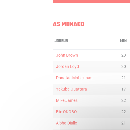
AS MONACO
JOUEUR
MIN
John Brown
23
Jordan Loyd
20
Donatas Motiejunas
21
Yakuba Ouattara
17
Mike James
22
Elie OKOBO
22
Alpha Diallo
21