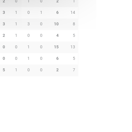
2
0
1
0
2
1
3
1
0
1
6
14
3
1
3
0
10
8
2
1
0
0
4
5
0
0
1
0
15
13
0
0
1
0
6
5
5
1
0
0
2
7