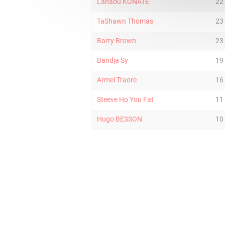
Lahaou KONATE
22
TaShawn Thomas
23
Barry Brown
23
Bandja Sy
19
Armel Traore
16
Steeve Ho You Fat
11
Hugo BESSON
10