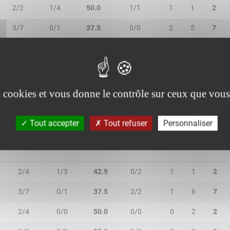
2/2
1/4
50.0
1/1
1
1
2
3/7
0/1
37.5
0/0
2
5
7
2/5
1/1
50.0
0/0
0
0
0
1/1
0/0
100.0
0/0
0
0
0
es cookies et vous donne le contrôle sur ceux que vous
Tout accepter
Tout refuser
Personnaliser
2R/2T
3R/3T
TR/TT
1R/1T
RO
RD
RT
2/4
1/3
42.9
0/2
1
1
2
3/7
0/1
37.5
2/2
1
6
7
2/4
0/0
50.0
0/0
0
2
2