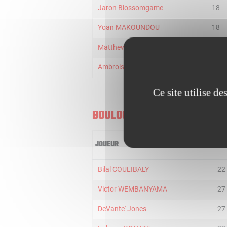
Jaron Blossomgame
18
Yoan MAKOUNDOU
18
Matthew STRAZEL
18
Ambroise Couture
1
Ce site utilise d
BOULOGNE-LEVALLOIS
JOUEUR
MIN
Bilal COULIBALY
22
Victor WEMBANYAMA
27
DeVante' Jones
27