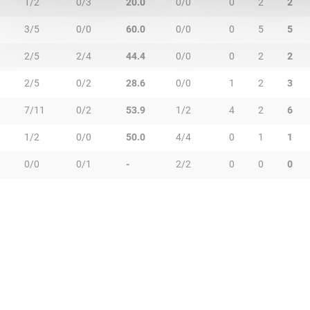
1/2
0/3
20.0
0/0
0
2
2
3/5
0/0
60.0
0/0
0
5
5
2/5
2/4
44.4
0/0
0
2
2
2/5
0/2
28.6
0/0
1
2
3
7/11
0/2
53.9
1/2
4
2
6
1/2
0/0
50.0
4/4
0
1
1
0/0
0/1
-
2/2
0
0
0