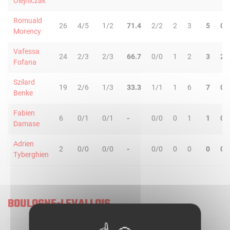
Olejniczak
Romuald
26
4/5
1/2
71.4
2/2
2
3
5
0
Morency
Vafessa
24
2/3
2/3
66.7
0/0
1
2
3
2
Fofana
Szilard
19
2/6
1/3
33.3
1/1
1
6
7
0
Benke
Fabien
6
0/1
0/1
-
0/0
0
1
1
0
Damase
Adrien
2
0/0
0/0
-
0/0
0
0
0
0
Tyberghien
BOULOGNE-LEVALLOIS