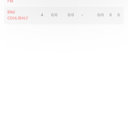
Fat
Bilal
4
0/0
0/0
-
0/0
0
0
COULIBALY