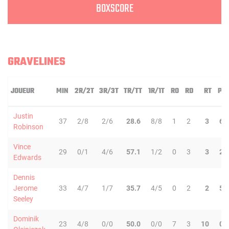
BOXSCORE
GRAVELINES
JOUEUR
MIN
2R/2T
3R/3T
TR/TT
1R/1T
RO
RD
RT
PD
Justin
37
2/8
2/6
28.6
8/8
1
2
3
6
Robinson
Vince
29
0/1
4/6
57.1
1/2
0
3
3
2
Edwards
Dennis
Jerome
33
4/7
1/7
35.7
4/5
0
2
2
5
Seeley
Dominik
23
4/8
0/0
50.0
0/0
7
3
10
0