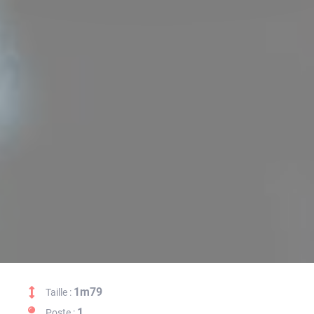
1m79
Taille :
1
Poste :