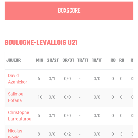
BOXSCORE
BOULOGNE-LEVALLOIS U21
JOUEUR
MIN
2R/2T
3R/3T
TR/TT
1R/1T
RO
RD
RT
David
6
0/1
0/0
-
0/0
0
0
0
Azanlekor
Salimou
10
0/0
0/0
-
0/0
0
0
0
Fofana
Christophe
5
0/1
0/0
-
0/0
0
0
0
Larrouturou
Nicolas
8
0/0
0/2
-
0/0
0
3
3
Ivovic