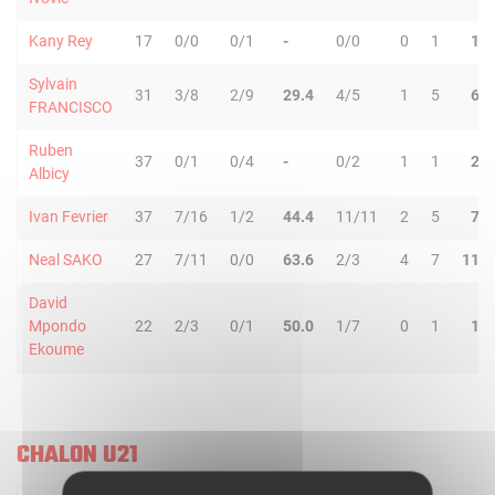
Kany Rey
17
0/0
0/1
-
0/0
0
1
1
Sylvain
31
3/8
2/9
29.4
4/5
1
5
6
FRANCISCO
Ruben
37
0/1
0/4
-
0/2
1
1
2
Albicy
Ivan Fevrier
37
7/16
1/2
44.4
11/11
2
5
7
Neal SAKO
27
7/11
0/0
63.6
2/3
4
7
11
David
Mpondo
22
2/3
0/1
50.0
1/7
0
1
1
Ekoume
CHALON U21