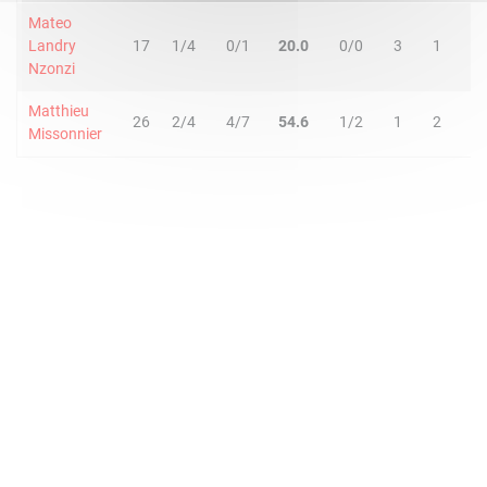
Mateo
Landry
17
1/4
0/1
20.0
0/0
3
1
4
Nzonzi
Matthieu
26
2/4
4/7
54.6
1/2
1
2
3
Missonnier