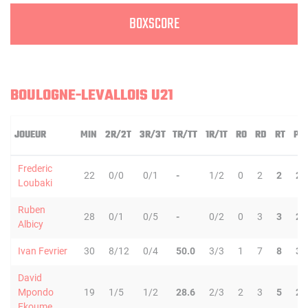
BOXSCORE
BOULOGNE-LEVALLOIS U21
JOUEUR
MIN
2R/2T
3R/3T
TR/TT
1R/1T
RO
RD
RT
PD
Frederic
22
0/0
0/1
-
1/2
0
2
2
2
Loubaki
Ruben
28
0/1
0/5
-
0/2
0
3
3
2
Albicy
Ivan Fevrier
30
8/12
0/4
50.0
3/3
1
7
8
3
David
Mpondo
19
1/5
1/2
28.6
2/3
2
3
5
2
Ekoume