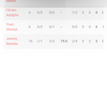
Mama
Florian
4
0/0
0/0
-
1/2
0
0
0
0
Adolphe
Yvan
6
0/0
0/1
-
0/0
0
0
0
1
Cheviot
Jeremy
16
1/1
2/3
75.0
2/4
0
2
2
0
Nsimba