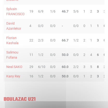
Sylvain
19
6/9
1/6
46.7
5/6
1
2
3
3
FRANCISCO
David
4
0/0
0/0
-
0/0
0
1
1
0
Azanlekor
Florian
22
2/3
0/0
66.7
1/2
2
1
3
0
Kashala
Salimou
11
1/2
0/0
50.0
0/0
2
4
6
0
Fofana
Neal SAKO
29
6/10
0/0
60.0
2/2
3
5
8
2
Kany Rey
16
1/2
0/0
50.0
0/0
1
2
3
2
BOULAZAC U21