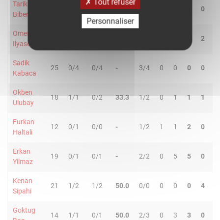
Tout refuser
Tarik
29
1/5
0/4
11.1
4/4
1
2
3
0
0
Biberovic
Personnaliser
Omer
13
0/2
0/2
-
2/2
0
0
0
2
0
Ilyasoglu
Sadik
25
0/4
0/4
-
3/4
0
0
0
0
0
Kabaca
Okben
18
1/1
0/2
33.3
1/2
0
1
1
1
2
Ulubay
Furkan
12
0/1
0/0
-
1/2
1
1
2
0
0
Haltali
Erkan
19
0/1
0/1
-
2/2
0
5
5
0
0
Yilmaz
Kenan
21
1/2
1/2
50.0
0/0
0
0
0
4
2
Sipahi
Goktug
14
1/1
0/1
50.0
2/3
0
3
3
0
0