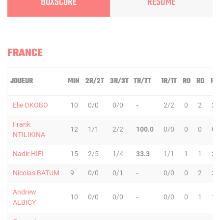
BOXSCORE
RÉSUMÉ
FRANCE
JOUEUR
MIN
2R/2T
3R/3T
TR/TT
1R/1T
RO
RD
RT
Elie OKOBO
10
0/0
0/0
-
2/2
0
2
2
Frank
12
1/1
2/2
100.0
0/0
0
0
0
NTILIKINA
Nadir HIFI
15
2/5
1/4
33.3
1/1
1
1
2
Nicolas BATUM
9
0/0
0/1
-
0/0
0
2
2
Andrew
10
0/0
0/0
-
0/0
0
1
1
ALBICY