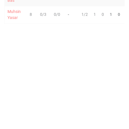
Bas
Muhsin
8
0/3
0/0
-
1/2
1
0
1
0
0
Yasar