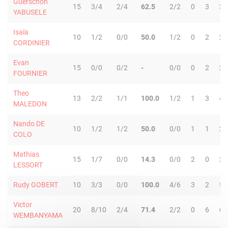
Guerschon
15
3/4
2/4
62.5
2/2
0
3
3
YABUSELE
Isaïa
10
1/2
0/0
50.0
1/2
0
2
2
CORDINIER
Evan
15
0/0
0/2
-
0/0
0
2
2
FOURNIER
Theo
13
2/2
1/1
100.0
1/2
1
3
4
MALEDON
Nando DE
10
1/2
1/2
50.0
0/0
1
1
2
COLO
Mathias
15
1/7
0/0
14.3
0/0
2
0
2
LESSORT
Rudy GOBERT
10
3/3
0/0
100.0
4/6
3
2
5
Victor
20
8/10
2/4
71.4
2/2
0
6
6
WEMBANYAMA