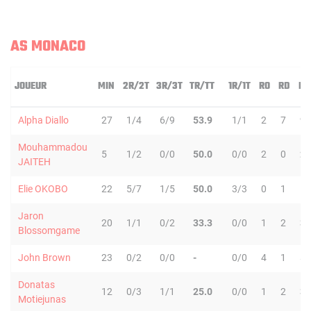
AS MONACO
JOUEUR
MIN
2R/2T
3R/3T
TR/TT
1R/1T
RO
RD
RT
Alpha Diallo
27
1/4
6/9
53.9
1/1
2
7
9
Mouhammadou
5
1/2
0/0
50.0
0/0
2
0
2
JAITEH
Elie OKOBO
22
5/7
1/5
50.0
3/3
0
1
1
Jaron
20
1/1
0/2
33.3
0/0
1
2
3
Blossomgame
John Brown
23
0/2
0/0
-
0/0
4
1
5
Donatas
12
0/3
1/1
25.0
0/0
1
2
3
Motiejunas