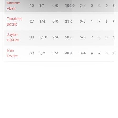
Maxime
10
1/1
0/0
100.0
2/4
0
0
0
0
Abah
Timothee
27
1/4
0/0
25.0
0/0
1
7
8
0
Bazille
Jaylen
33
5/10
2/4
50.0
5/5
2
6
8
3
HOARD
Ivan
39
2/8
2/3
36.4
3/4
4
4
8
2
Fevrier