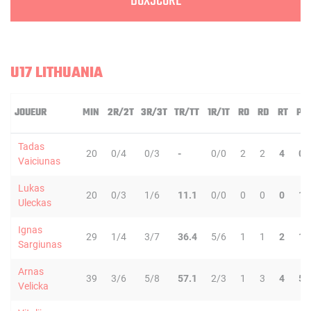
BOXSCORE
U17 LITHUANIA
JOUEUR
MIN
2R/2T
3R/3T
TR/TT
1R/1T
RO
RD
RT
PD
Tadas
20
0/4
0/3
-
0/0
2
2
4
0
Vaiciunas
Lukas
20
0/3
1/6
11.1
0/0
0
0
0
1
Uleckas
Ignas
29
1/4
3/7
36.4
5/6
1
1
2
1
Sargiunas
Arnas
39
3/6
5/8
57.1
2/3
1
3
4
5
Velicka