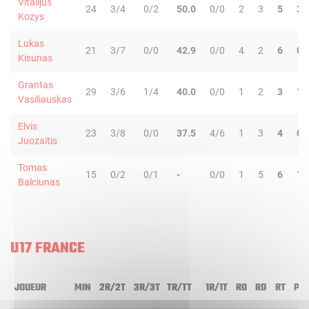
Vitalijus
24
3/4
0/2
50.0
0/0
2
3
5
3
Kozys
Lukas
21
3/7
0/0
42.9
0/0
4
2
6
0
Kisunas
Grantas
29
3/6
1/4
40.0
0/0
1
2
3
1
Vasiliauskas
Elvis
23
3/8
0/0
37.5
4/6
1
3
4
0
Juozaitis
Tomas
15
0/2
0/1
-
0/0
1
5
6
1
Balciunas
U17 FRANCE
JOUEUR
MIN
2R/2T
3R/3T
TR/TT
1R/1T
RO
RD
RT
PD