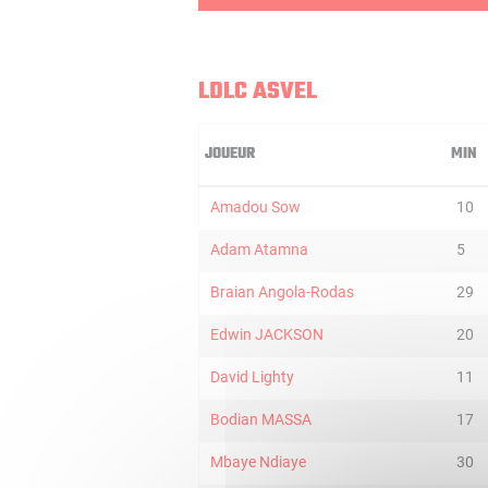
LDLC ASVEL
JOUEUR
MIN
Amadou Sow
10
Adam Atamna
5
Braian Angola-Rodas
29
Edwin JACKSON
20
David Lighty
11
Bodian MASSA
17
Mbaye Ndiaye
30