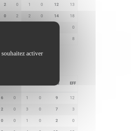
2
0
1
0
12
13
0
2
2
0
14
18
1
0
0
0
1
0
2
1
1
0
10
8
 souhaitez activer
PD
IN
BP
CO
PTS
EFF
6
0
1
0
9
12
2
0
3
0
7
3
0
0
1
0
2
0