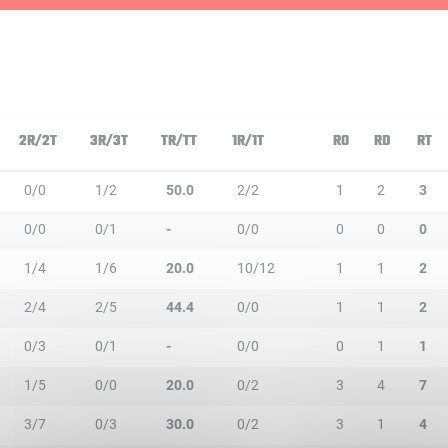
2R/2T
3R/3T
TR/TT
1R/1T
RO
RD
RT
0/0
1/2
50.0
2/2
1
2
3
0/0
0/1
-
0/0
0
0
0
1/4
1/6
20.0
10/12
1
1
2
2/4
2/5
44.4
0/0
1
1
2
0/3
0/1
-
0/0
0
1
1
1/5
0/0
20.0
0/2
3
4
7
3/7
0/3
30.0
0/2
3
1
4