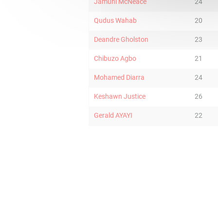
Jamuni McNeace
24
Qudus Wahab
20
Deandre Gholston
23
Chibuzo Agbo
21
Mohamed Diarra
24
Keshawn Justice
26
Gerald AYAYI
22