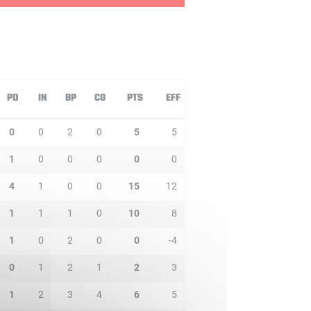
PD
IN
BP
CO
PTS
EFF
0
0
2
0
5
5
1
0
0
0
0
0
4
1
0
0
15
12
1
1
1
0
10
8
1
0
2
0
0
-4
0
1
2
1
2
3
1
2
3
4
6
5