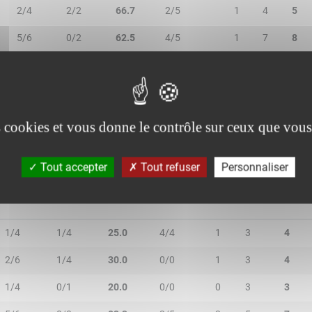
2/4
2/2
66.7
2/5
1
4
5
5/6
0/2
62.5
4/5
1
7
8
0/1
0/4
-
1/1
2
1
3
2/7
0/3
20.0
6/6
1
3
4
es cookies et vous donne le contrôle sur ceux que vous
Tout accepter
Tout refuser
Personnaliser
2R/2T
3R/3T
TR/TT
1R/1T
RO
RD
RT
1/4
1/4
25.0
4/4
1
3
4
2/6
1/4
30.0
0/0
1
3
4
1/4
0/1
20.0
0/0
0
3
3