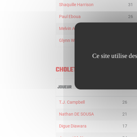
Shaquille Harrison
31
Paul Eboua
26
Melvin Ajinça
26
Glynn Watson Jr
20
Ce site utilise d
CHOLET BASKET
JOUEUR
MIN
T.J. Campbell
26
Nathan DE SOUSA
21
Digue Diawara
17