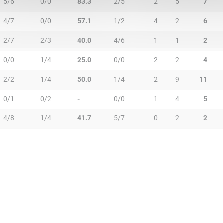
5/6
0/0
83.3
2/5
2
5
7
4/7
0/0
57.1
1/2
4
2
6
2/7
2/3
40.0
4/6
1
1
2
0/0
1/4
25.0
0/0
2
2
4
2/2
1/4
50.0
1/4
2
9
11
0/1
0/2
-
0/0
1
4
5
4/8
1/4
41.7
5/7
0
2
2