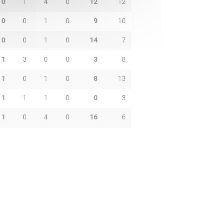
0
1
4
0
12
12
0
0
1
0
9
10
0
0
1
0
14
7
1
3
0
0
3
8
1
0
1
0
8
13
1
1
1
0
0
3
1
0
4
0
16
6