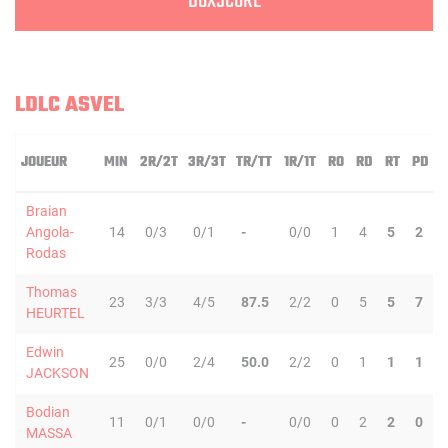
BOXSCORE
LDLC ASVEL
JOUEUR
MIN
2R/2T
3R/3T
TR/TT
1R/1T
RO
RD
RT
PD
Braian
Angola-
14
0/3
0/1
-
0/0
1
4
5
2
Rodas
Thomas
23
3/3
4/5
87.5
2/2
0
5
5
7
HEURTEL
Edwin
25
0/0
2/4
50.0
2/2
0
1
1
1
JACKSON
Bodian
11
0/1
0/0
-
0/0
0
2
2
0
MASSA