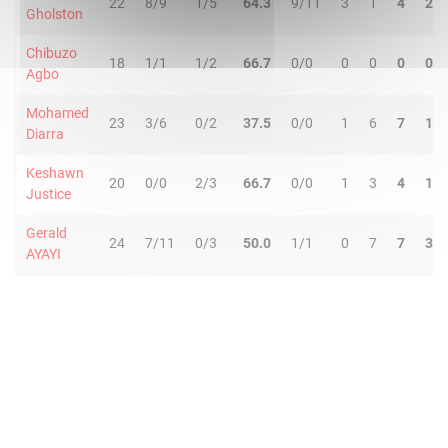
22
8/9
1/5
64.3
9/11
3
1
4
2
Gholston
Chibuzo
18
1/1
1/2
66.7
0/0
0
0
0
0
Agbo
Mohamed
23
3/6
0/2
37.5
0/0
1
6
7
1
Diarra
Keshawn
20
0/0
2/3
66.7
0/0
1
3
4
1
Justice
Gerald
24
7/11
0/3
50.0
1/1
0
7
7
3
AYAYI