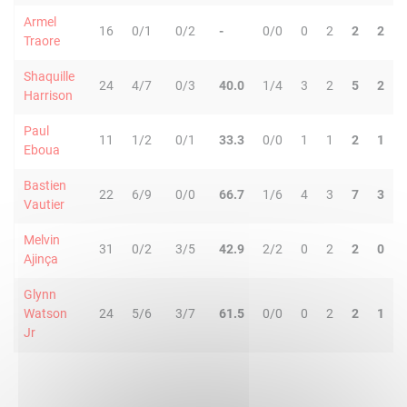
Armel
16
0/1
0/2
-
0/0
0
2
2
2
Traore
Shaquille
24
4/7
0/3
40.0
1/4
3
2
5
2
Harrison
Paul
11
1/2
0/1
33.3
0/0
1
1
2
1
Eboua
Bastien
22
6/9
0/0
66.7
1/6
4
3
7
3
Vautier
Melvin
31
0/2
3/5
42.9
2/2
0
2
2
0
Ajinça
Glynn
Watson
24
5/6
3/7
61.5
0/0
0
2
2
1
Jr