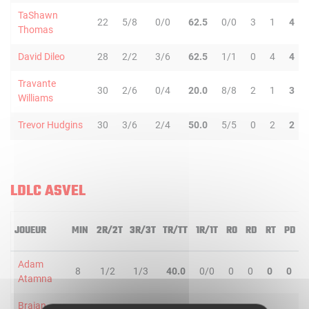
TaShawn
22
5/8
0/0
62.5
0/0
3
1
4
Thomas
David Dileo
28
2/2
3/6
62.5
1/1
0
4
4
Travante
30
2/6
0/4
20.0
8/8
2
1
3
Williams
Trevor Hudgins
30
3/6
2/4
50.0
5/5
0
2
2
LDLC ASVEL
JOUEUR
MIN
2R/2T
3R/3T
TR/TT
1R/1T
RO
RD
RT
PD
Adam
8
1/2
1/3
40.0
0/0
0
0
0
0
Atamna
Braian