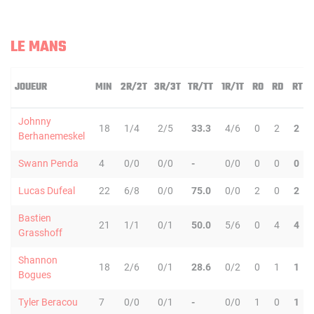
LE MANS
JOUEUR
MIN
2R/2T
3R/3T
TR/TT
1R/1T
RO
RD
RT
Johnny
18
1/4
2/5
33.3
4/6
0
2
2
Berhanemeskel
Swann Penda
4
0/0
0/0
-
0/0
0
0
0
Lucas Dufeal
22
6/8
0/0
75.0
0/0
2
0
2
Bastien
21
1/1
0/1
50.0
5/6
0
4
4
Grasshoff
Shannon
18
2/6
0/1
28.6
0/2
0
1
1
Bogues
Tyler Beracou
7
0/0
0/1
-
0/0
1
0
1