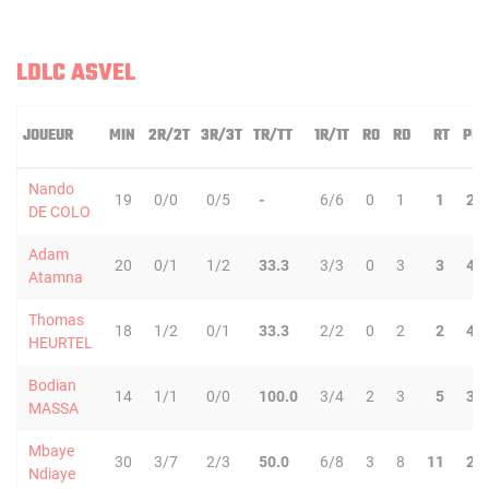
LDLC ASVEL
JOUEUR
MIN
2R/2T
3R/3T
TR/TT
1R/1T
RO
RD
RT
PD
Nando
19
0/0
0/5
-
6/6
0
1
1
2
DE COLO
Adam
20
0/1
1/2
33.3
3/3
0
3
3
4
Atamna
Thomas
18
1/2
0/1
33.3
2/2
0
2
2
4
HEURTEL
Bodian
14
1/1
0/0
100.0
3/4
2
3
5
3
MASSA
Mbaye
30
3/7
2/3
50.0
6/8
3
8
11
2
Ndiaye