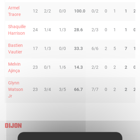
Armel
12
2/2
0/0
100.0
0/2
0
1
1
2
Traore
Shaquille
24
1/4
1/3
28.6
2/3
0
1
1
0
Harrison
Bastien
17
1/3
0/0
33.3
6/6
2
5
7
1
Vautier
Melvin
23
0/1
1/6
14.3
2/2
0
2
2
0
Ajinça
Glynn
Watson
23
3/4
3/5
66.7
7/7
0
2
2
2
Jr
DIJON