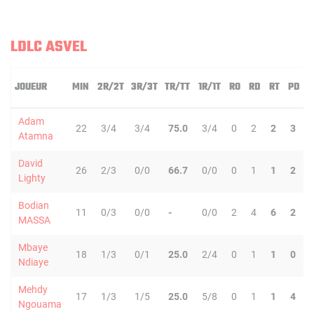
LDLC ASVEL
JOUEUR
MIN
2R/2T
3R/3T
TR/TT
1R/1T
RO
RD
RT
PD
Adam
22
3/4
3/4
75.0
3/4
0
2
2
3
Atamna
David
26
2/3
0/0
66.7
0/0
0
1
1
2
Lighty
Bodian
11
0/3
0/0
-
0/0
2
4
6
2
MASSA
Mbaye
18
1/3
0/1
25.0
2/4
0
1
1
0
Ndiaye
Mehdy
17
1/3
1/5
25.0
5/8
0
1
1
4
Ngouama