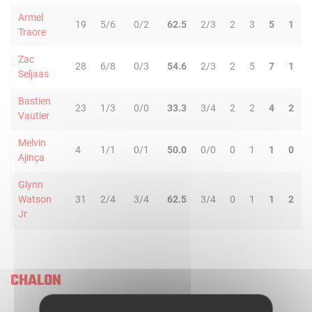
Armel
19
5/6
0/2
62.5
2/3
2
3
5
1
Traore
Zac
28
6/8
0/3
54.6
2/3
2
5
7
1
Seljaas
Bastien
23
1/3
0/0
33.3
3/4
2
2
4
2
Vautier
Melvin
4
1/1
0/1
50.0
0/0
0
1
1
0
Ajinça
Glynn
Watson
31
2/4
3/4
62.5
3/4
0
1
1
2
Jr
CHALON