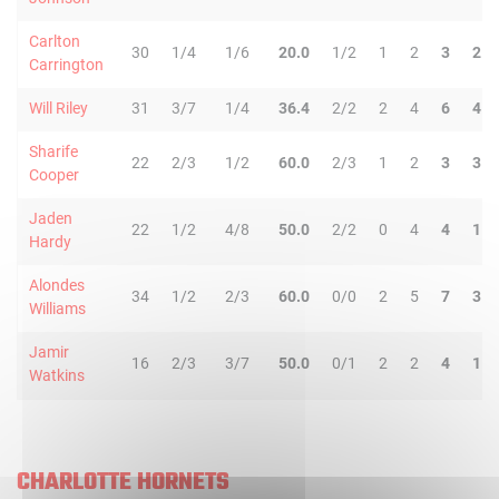
Carlton
30
1/4
1/6
20.0
1/2
1
2
3
2
Carrington
Will Riley
31
3/7
1/4
36.4
2/2
2
4
6
4
Sharife
22
2/3
1/2
60.0
2/3
1
2
3
3
Cooper
Jaden
22
1/2
4/8
50.0
2/2
0
4
4
1
Hardy
Alondes
34
1/2
2/3
60.0
0/0
2
5
7
3
Williams
Jamir
16
2/3
3/7
50.0
0/1
2
2
4
1
Watkins
CHARLOTTE HORNETS