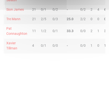
Salaun
Sion James
21
0/1
0/2
-
0/2
2
4
6
Tre Mann
21
2/5
0/3
25.0
2/2
0
0
0
Pat
11
1/2
0/1
33.3
0/0
2
1
3
Connaughton
Xavier
4
0/1
0/0
-
0/0
1
0
1
Tillman