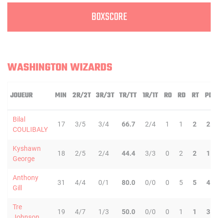
BOXSCORE
WASHINGTON WIZARDS
JOUEUR
MIN
2R/2T
3R/3T
TR/TT
1R/1T
RO
RD
RT
PD
Bilal
17
3/5
3/4
66.7
2/4
1
1
2
2
COULIBALY
Kyshawn
18
2/5
2/4
44.4
3/3
0
2
2
1
George
Anthony
31
4/4
0/1
80.0
0/0
0
5
5
4
Gill
Tre
19
4/7
1/3
50.0
0/0
0
1
1
3
Johnson