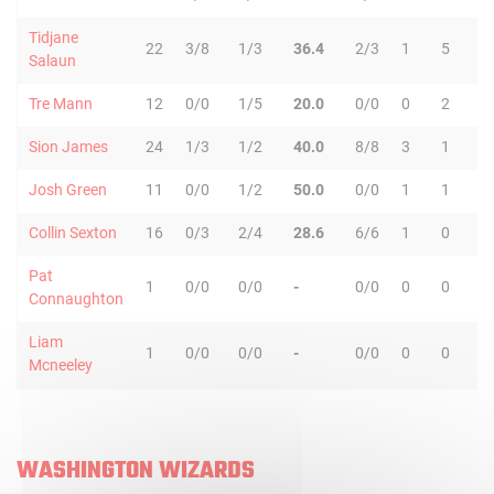
Tidjane
22
3/8
1/3
36.4
2/3
1
5
6
Salaun
Tre Mann
12
0/0
1/5
20.0
0/0
0
2
2
Sion James
24
1/3
1/2
40.0
8/8
3
1
4
Josh Green
11
0/0
1/2
50.0
0/0
1
1
2
Collin Sexton
16
0/3
2/4
28.6
6/6
1
0
1
Pat
1
0/0
0/0
-
0/0
0
0
0
Connaughton
Liam
1
0/0
0/0
-
0/0
0
0
0
Mcneeley
WASHINGTON WIZARDS