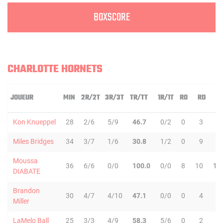
BOXSCORE
CHARLOTTE HORNETS
JOUEUR
MIN
2R/2T
3R/3T
TR/TT
1R/1T
RO
RD
R
Kon Knueppel
28
2/6
5/9
46.7
0/2
0
3
3
Miles Bridges
34
3/7
1/6
30.8
1/2
0
9
9
Moussa
36
6/6
0/0
100.0
0/0
8
10
18
DIABATE
Brandon
30
4/7
4/10
47.1
0/0
0
4
4
Miller
LaMelo Ball
25
3/3
4/9
58.3
5/6
0
2
2