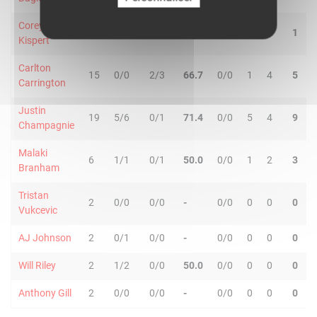
Corey
13
2/4
1/4
37.5
2/2
0
1
1
Kispert
Carlton
15
0/0
2/3
66.7
0/0
1
4
5
Carrington
Justin
19
5/6
0/1
71.4
0/0
5
4
9
Champagnie
Malaki
6
1/1
0/1
50.0
0/0
1
2
3
Branham
Tristan
2
0/0
0/0
-
0/0
0
0
0
Vukcevic
AJ Johnson
2
0/1
0/0
-
0/0
0
0
0
Will Riley
2
1/2
0/0
50.0
0/0
0
0
0
Anthony Gill
2
0/0
0/0
-
0/0
0
0
0