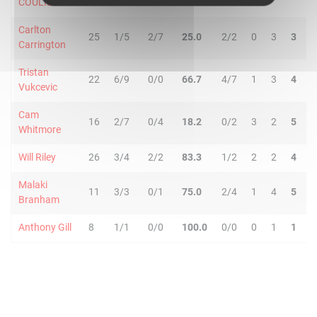
COULIBALY
Carlton
25
1/5
2/7
25.0
2/2
0
3
3
3
Carrington
Tristan
22
6/9
0/0
66.7
4/7
1
3
4
4
Vukcevic
Cam
16
2/7
0/4
18.2
0/2
3
2
5
0
Whitmore
Will Riley
26
3/4
2/2
83.3
1/2
2
2
4
1
Malaki
11
3/3
0/1
75.0
2/4
1
4
5
2
Branham
Anthony Gill
8
1/1
0/0
100.0
0/0
0
1
1
0