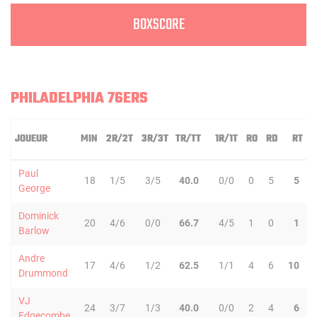
BOXSCORE
PHILADELPHIA 76ERS
JOUEUR
MIN
2R/2T
3R/3T
TR/TT
1R/1T
RO
RD
RT
P
Paul
18
1/5
3/5
40.0
0/0
0
5
5
George
Dominick
20
4/6
0/0
66.7
4/5
1
0
1
Barlow
Andre
17
4/6
1/2
62.5
1/1
4
6
10
Drummond
VJ
24
3/7
1/3
40.0
0/0
2
4
6
Edgecombe