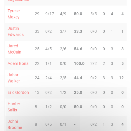
Tyrese
29
9/17
4/9
50.0
5/5
0
4
4
Maxey
Justin
33
0/2
3/7
33.3
0/0
0
1
1
Edwards
Jared
25
4/5
2/6
54.6
0/0
0
3
3
McCain
Adem Bona
22
1/1
0/0
100.0
2/2
2
3
5
Jabari
24
2/4
2/5
44.4
0/2
3
9
12
Walker
Eric Gordon
13
0/2
1/2
25.0
0/0
0
0
0
Hunter
8
1/2
0/0
50.0
0/0
0
0
0
Sallis
Johni
8
0/5
0/1
-
0/2
1
3
4
Broome