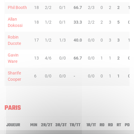
Phil Booth
18
2/2
0/1
66.7
2/3
0
2
2
1
Allan
18
1/2
0/1
33.3
2/2
2
3
5
0
Dokossi
Robin
17
1/2
1/3
40.0
0/0
0
3
3
1
Ducote
Gavin
13
4/6
0/0
66.7
0/0
1
1
2
0
Ware
Sharife
6
0/0
0/0
-
0/0
0
1
1
0
Cooper
PARIS
JOUEUR
MIN
2R/2T
3R/3T
TR/TT
1R/1T
RO
RD
RT
PD