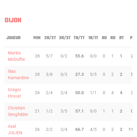
DIJON
JOUEUR
MIN
2R/2T
3R/3T
TR/TT
1R/1T
RO
RD
RT
PD
Markis
28
5/7
0/2
55.6
0/0
0
1
1
2
McDuffie
Ilias
28
3/8
0/3
27.3
5/5
0
2
2
5
Kamardine
Gregor
26
2/4
2/4
50.0
1/1
0
4
4
3
Hrovat
Christian
21
1/2
3/5
57.1
0/0
1
1
2
0
Sengfelder
Axel
26
2/2
2/4
66.7
4/5
0
2
2
11
JULIEN