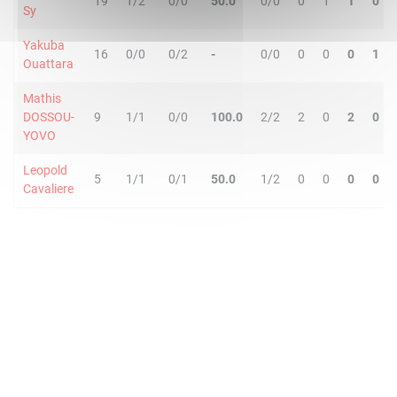
19
1/2
0/0
50.0
0/0
0
1
1
0
Sy
Yakuba
16
0/0
0/2
-
0/0
0
0
0
1
Ouattara
Mathis
DOSSOU-
9
1/1
0/0
100.0
2/2
2
0
2
0
YOVO
Leopold
5
1/1
0/1
50.0
1/2
0
0
0
0
Cavaliere