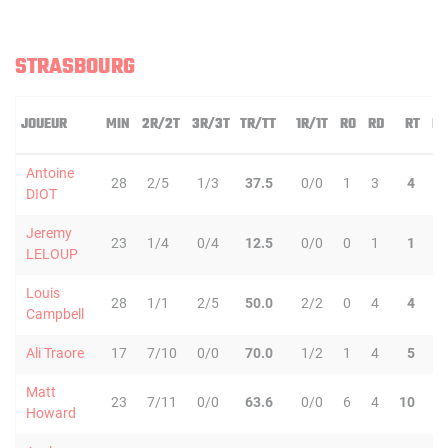
STRASBOURG
JOUEUR
MIN
2R/2T
3R/3T
TR/TT
1R/1T
RO
RD
RT
PD
Antoine
28
2/5
1/3
37.5
0/0
1
3
4
6
DIOT
Jeremy
23
1/4
0/4
12.5
0/0
0
1
1
3
LELOUP
Louis
28
1/1
2/5
50.0
2/2
0
4
4
8
Campbell
Ali Traore
17
7/10
0/0
70.0
1/2
1
4
5
0
Matt
23
7/11
0/0
63.6
0/0
6
4
10
2
Howard