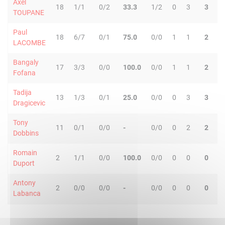
Axel
18
1/1
0/2
33.3
1/2
0
3
3
2
TOUPANE
Paul
18
6/7
0/1
75.0
0/0
1
1
2
0
LACOMBE
Bangaly
17
3/3
0/0
100.0
0/0
1
1
2
1
Fofana
Tadija
13
1/3
0/1
25.0
0/0
0
3
3
1
Dragicevic
Tony
11
0/1
0/0
-
0/0
0
2
2
0
Dobbins
Romain
2
1/1
0/0
100.0
0/0
0
0
0
0
Duport
Antony
2
0/0
0/0
-
0/0
0
0
0
0
Labanca