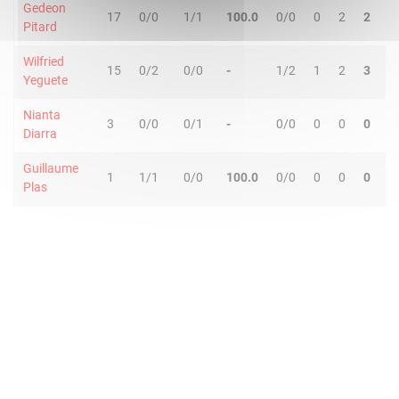
Gedeon
17
0/0
1/1
100.0
0/0
0
2
2
3
Pitard
Wilfried
15
0/2
0/0
-
1/2
1
2
3
0
Yeguete
Nianta
3
0/0
0/1
-
0/0
0
0
0
0
Diarra
Guillaume
1
1/1
0/0
100.0
0/0
0
0
0
0
Plas