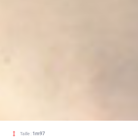
1m97
Taille :