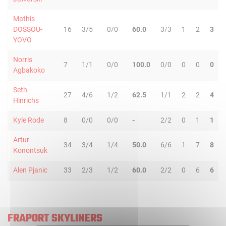
Mathis
DOSSOU-
16
3/5
0/0
60.0
3/3
1
2
3
YOVO
Norris
7
1/1
0/0
100.0
0/0
0
0
0
Agbakoko
Seth
27
4/6
1/2
62.5
1/1
2
2
4
Hinrichs
Kyle Rode
8
0/0
0/0
-
2/2
0
1
1
Artur
34
3/4
1/4
50.0
6/6
1
7
8
Konontsuk
Alen Pjanic
33
2/3
1/2
60.0
2/2
0
6
6
FRAPORT SKYLINERS