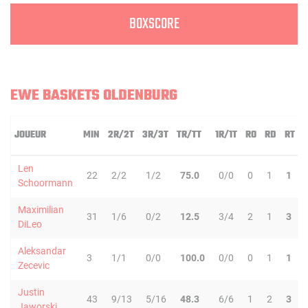
BOXSCORE
EWE BASKETS OLDENBURG
JOUEUR
MIN
2R/2T
3R/3T
TR/TT
1R/1T
RO
RD
RT
Len
22
2/2
1/2
75.0
0/0
0
1
1
Schoormann
Maximilian
31
1/6
0/2
12.5
3/4
2
1
3
DiLeo
Aleksandar
3
1/1
0/0
100.0
0/0
0
1
1
Zecevic
Justin
43
9/13
5/16
48.3
6/6
1
2
3
Jaworski