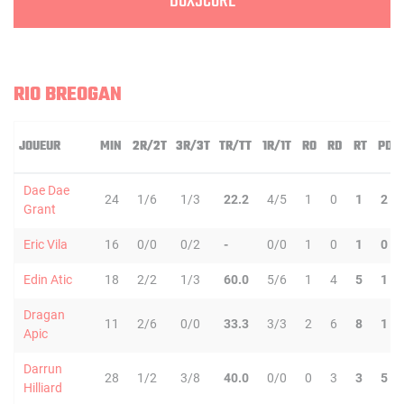
BOXSCORE
RIO BREOGAN
JOUEUR
MIN
2R/2T
3R/3T
TR/TT
1R/1T
RO
RD
RT
PD
Dae Dae
24
1/6
1/3
22.2
4/5
1
0
1
2
Grant
Eric Vila
16
0/0
0/2
-
0/0
1
0
1
0
Edin Atic
18
2/2
1/3
60.0
5/6
1
4
5
1
Dragan
11
2/6
0/0
33.3
3/3
2
6
8
1
Apic
Darrun
28
1/2
3/8
40.0
0/0
0
3
3
5
Hilliard