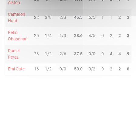
Alston
Cameron
22
3/8
2/3
45.5
5/5
1
1
2
3
Hunt
Retin
25
1/4
1/3
28.6
4/5
0
2
2
3
Obasohan
Daniel
23
1/2
2/6
37.5
0/0
0
4
4
9
Perez
Emi Cate
16
1/2
0/0
50.0
0/2
0
2
2
0