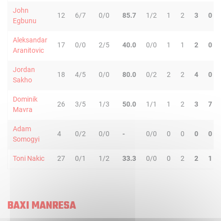
John
12
6/7
0/0
85.7
1/2
1
2
3
0
Egbunu
Aleksandar
17
0/0
2/5
40.0
0/0
1
1
2
0
Aranitovic
Jordan
18
4/5
0/0
80.0
0/2
2
2
4
0
Sakho
Dominik
26
3/5
1/3
50.0
1/1
1
2
3
7
Mavra
Adam
4
0/2
0/0
-
0/0
0
0
0
0
Somogyi
Toni Nakic
27
0/1
1/2
33.3
0/0
0
2
2
1
BAXI MANRESA