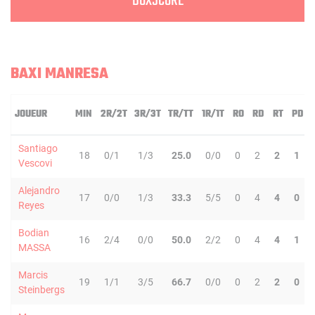
BOXSCORE
BAXI MANRESA
JOUEUR
MIN
2R/2T
3R/3T
TR/TT
1R/1T
RO
RD
RT
PD
Santiago
18
0/1
1/3
25.0
0/0
0
2
2
1
Vescovi
Alejandro
17
0/0
1/3
33.3
5/5
0
4
4
0
Reyes
Bodian
16
2/4
0/0
50.0
2/2
0
4
4
1
MASSA
Marcis
19
1/1
3/5
66.7
0/0
0
2
2
0
Steinbergs