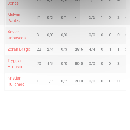
20
4/6
0/0
66.7
1/1
0
4
4
1
Jones
Melwin
21
0/3
0/1
-
5/6
1
2
3
0
Pantzar
Xavier
3
0/0
0/0
-
0/0
0
0
0
0
Rabaseda
Zoran Dragic
22
2/4
0/3
28.6
4/4
0
1
1
2
Tryggvi
20
4/5
0/0
80.0
0/0
0
3
3
1
Hlinason
Kristian
11
1/3
0/2
20.0
0/0
0
0
0
1
Kullamae