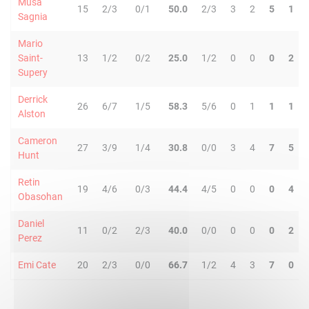
Musa
15
2/3
0/1
50.0
2/3
3
2
5
1
Sagnia
Mario
Saint-
13
1/2
0/2
25.0
1/2
0
0
0
2
Supery
Derrick
26
6/7
1/5
58.3
5/6
0
1
1
1
Alston
Cameron
27
3/9
1/4
30.8
0/0
3
4
7
5
Hunt
Retin
19
4/6
0/3
44.4
4/5
0
0
0
4
Obasohan
Daniel
11
0/2
2/3
40.0
0/0
0
0
0
2
Perez
Emi Cate
20
2/3
0/0
66.7
1/2
4
3
7
0