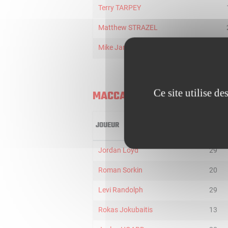
Terry TARPEY
Matthew STRAZEL
Mike James
Ce site utilise d
MACCABI RAPYD TEL AVIV
JOUEUR
MIN
Jordan Loyd
29
Roman Sorkin
20
Levi Randolph
29
Rokas Jokubaitis
13