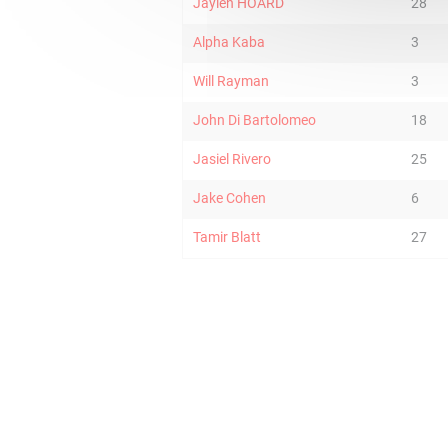
Jaylen HOARD
28
Alpha Kaba
3
Will Rayman
3
John Di Bartolomeo
18
Jasiel Rivero
25
Jake Cohen
6
Tamir Blatt
27