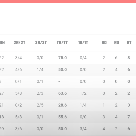
IN
2R/2T
3R/3T
TR/TT
1R/1T
RO
RD
RT
22
3/4
0/0
75.0
0/4
2
6
8
22
4/6
1/4
50.0
0/0
2
4
6
3
0/1
0/1
-
0/0
0
0
0
27
5/8
2/3
63.6
1/2
0
2
2
21
0/2
2/5
28.6
1/4
1
2
3
18
5/8
0/1
55.6
0/0
3
4
7
29
3/6
0/0
50.0
3/4
4
2
6