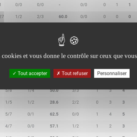
1
0/0
0/0
-
0/0
0
1
1
27
1/2
2/3
60.0
0/0
0
0
0
31
2/6
3/7
38.5
4/6
0
1
1
es cookies et vous donne le contrôle sur ceux que vous
Tout accepter
Tout refuser
Personnaliser
2R/2T
3R/3T
TR/TT
1R/1T
RO
RD
RT
5/8
1/4
50.0
3/3
1
3
4
1/5
1/2
28.6
2/2
0
3
3
5/7
0/1
62.5
0/0
1
4
5
4/7
0/0
57.1
1/2
1
2
3