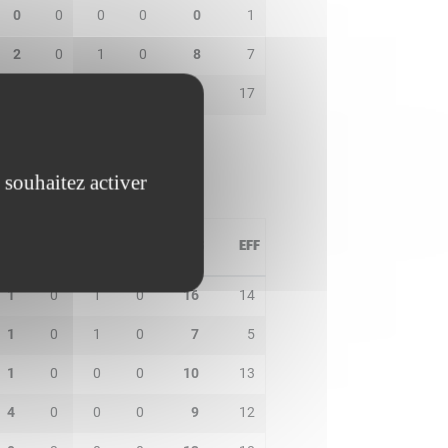
0
0
0
0
0
1
2
0
1
0
8
7
6
3
0
0
17
17
 souhaitez activer
PD
IN
BP
CO
PTS
EFF
1
0
1
0
16
14
1
0
1
0
7
5
1
0
0
0
10
13
4
0
0
0
9
12