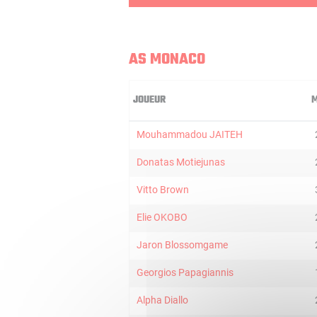
AS MONACO
JOUEUR
M
Mouhammadou JAITEH
Donatas Motiejunas
Vitto Brown
Elie OKOBO
Jaron Blossomgame
Georgios Papagiannis
Alpha Diallo