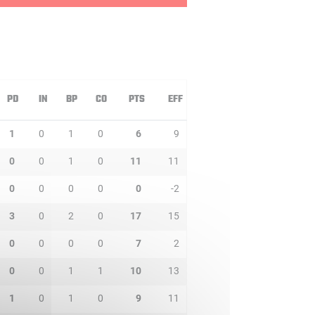
PD
IN
BP
CO
PTS
EFF
1
0
1
0
6
9
0
0
1
0
11
11
0
0
0
0
0
-2
3
0
2
0
17
15
0
0
0
0
7
2
0
0
1
1
10
13
1
0
1
0
9
11