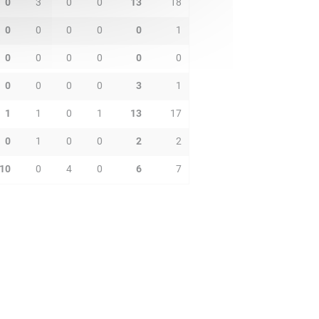
0
3
0
0
13
18
0
0
0
0
0
1
0
0
0
0
0
0
0
0
0
0
3
1
1
1
0
1
13
17
0
1
0
0
2
2
10
0
4
0
6
7