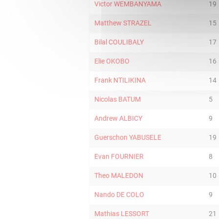
Victor WEMBANYAMA
19
Matthew STRAZEL
15
Bilal COULIBALY
17
Elie OKOBO
16
Frank NTILIKINA
14
Nicolas BATUM
5
Andrew ALBICY
9
Guerschon YABUSELE
19
Evan FOURNIER
8
Theo MALEDON
10
Nando DE COLO
9
Mathias LESSORT
21