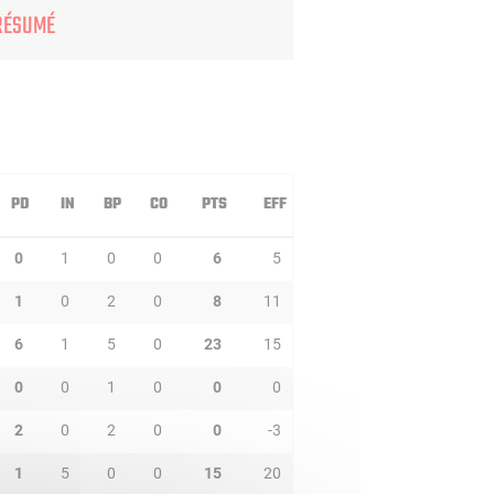
RÉSUMÉ
PD
IN
BP
CO
PTS
EFF
0
1
0
0
6
5
1
0
2
0
8
11
6
1
5
0
23
15
0
0
1
0
0
0
2
0
2
0
0
-3
1
5
0
0
15
20