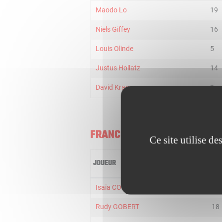
Maodo Lo
19
Niels Giffey
16
Louis Olinde
5
Justus Hollatz
14
David Kramer
9
FRANCE
Ce site utilise d
JOUEUR
MIN
Isaïa CORDINIER
12
Rudy GOBERT
18