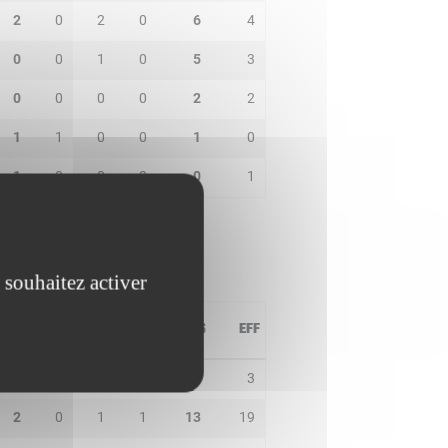
2
0
2
0
6
4
0
0
1
0
5
3
0
0
0
0
2
2
1
1
0
0
1
0
1
0
0
0
0
1
 souhaitez activer
PD
IN
BP
CO
PTS
EFF
2
1
2
1
3
3
2
0
1
1
13
19