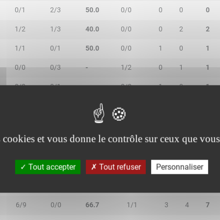
0/1
2/3
50.0
0/0
0
0
0
1/2
1/3
40.0
0/0
0
2
2
1/1
0/1
50.0
0/0
1
0
1
0/0
0/3
-
1/2
0
1
1
0/0
0/1
-
0/0
1
0
1
es cookies et vous donne le contrôle sur ceux que vous
2R/2T
3R/3T
TR/TT
1R/1T
RO
RD
RT
Tout accepter
Tout refuser
Personnaliser
1/1
0/1
50.0
1/2
0
0
0
6/9
0/0
66.7
1/1
3
4
7