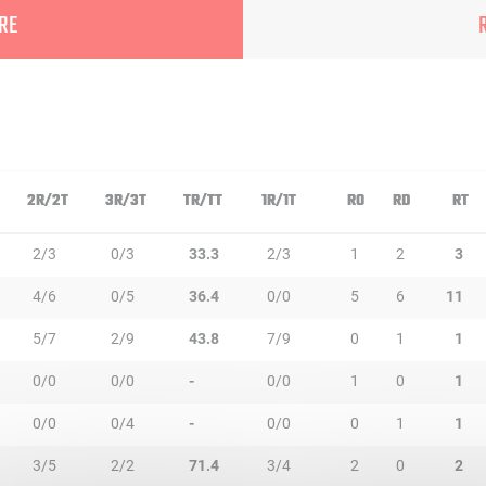
RE
2R/2T
3R/3T
TR/TT
1R/1T
RO
RD
RT
2/3
0/3
33.3
2/3
1
2
3
4/6
0/5
36.4
0/0
5
6
11
5/7
2/9
43.8
7/9
0
1
1
0/0
0/0
-
0/0
1
0
1
0/0
0/4
-
0/0
0
1
1
3/5
2/2
71.4
3/4
2
0
2