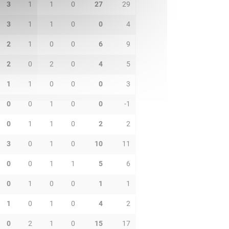
3
1
1
0
27
29
3
1
1
0
0
4
2
1
0
0
6
9
2
0
2
0
4
5
1
1
0
0
0
3
0
0
1
0
0
-1
0
1
1
0
2
2
3
0
1
0
10
11
0
0
1
1
5
6
0
1
0
0
1
1
1
0
1
0
4
2
0
2
1
0
15
17