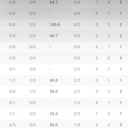
6/8
5/9
64.7
0/0
1
4
5
0/0
0/0
-
0/0
0
1
1
0/0
2/2
100.0
0/2
0
2
2
2/3
0/0
66.7
0/0
0
2
2
0/0
0/0
-
0/0
0
1
1
0/0
0/0
-
0/0
0
0
0
0/1
0/0
-
2/2
0
1
1
1/2
2/3
60.0
2/2
0
1
1
0/0
1/2
50.0
2/2
0
2
2
0/1
0/0
-
1/2
0
1
1
1/1
0/2
33.3
2/3
1
0
1
4/5
0/0
80.0
7/8
0
3
3