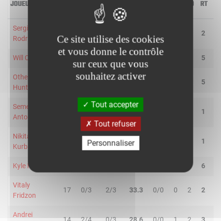
JOUEUR
MIN
2R/2T
3R/3T
TR/TT
1R/1T
RO
RD
RT
P
Sergio
18
1/1
2/5
50.0
1/2
0
2
2
4
Ce site utilise des cookies
Rodriguez
et vous donne le contrôle
Will Clyburn
19
1/4
0/1
20.0
2/2
2
3
5
3
sur ceux que vous
souhaitez activer
Othello
20
2/4
0/1
40.0
0/0
1
4
5
0
Hunter
Tout accepter
Semen
8
0/2
0/1
-
0/0
1
0
1
0
Antonov
Tout refuser
Nikita
18
0/4
0/2
-
3/4
1
0
1
1
Personnaliser
Kurbanov
Kyle Hines
24
5/8
0/0
62.5
0/0
2
4
6
0
Vitaly
17
0/3
2/3
33.3
0/0
0
2
2
2
Fridzon
Andrei
14
2/4
0/3
28.6
0/0
1
2
3
0