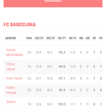
BOXSCORE
FC BARCELONA
JOUEUR
MIN
2R/2T
3R/3T
TR/TT
1R/1T
RO
RD
RT
PD
Adrien
24
2/4
0/2
33.3
1/2
3
4
7
2
MOERMAN
Victor
16
2/4
0/1
40.0
1/3
0
2
2
1
Claver
Ante Tomic
22
4/7
0/0
57.1
0/5
4
3
7
2
Adam
22
3/5
0/2
42.9
4/4
3
2
5
4
Hanga
Sasha
18
2/4
0/0
50.0
1/1
1
3
4
1