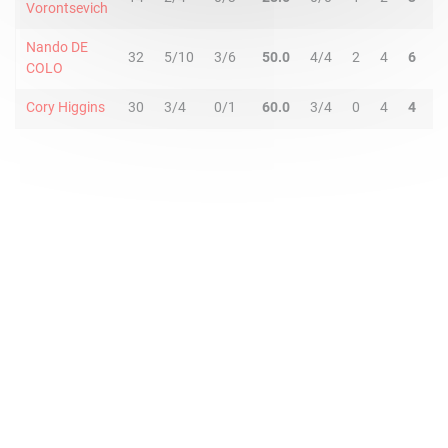
Vorontsevich
Nando DE
32
5/10
3/6
50.0
4/4
2
4
6
3
COLO
Cory Higgins
30
3/4
0/1
60.0
3/4
0
4
4
2