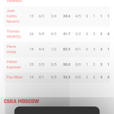
Vezenkov
Juan
Carlos
15
0/3
2/4
28.6
4/5
0
1
1
1
Navarro
Thomas
26
5/9
0/3
41.7
2/2
0
3
3
8
HEURTEL
Pierre
18
4/4
1/2
83.3
0/1
0
3
3
1
Oriola
Petteri
25
2/5
3/5
50.0
0/0
1
2
3
1
Koponen
Pau Ribas
14
0/1
2/5
33.3
0/0
2
2
4
3
CSKA MOSCOW