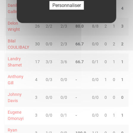
Personnaliser
Danilo
20
3/4
4/7
63.6
0/2
0
4
4
2
Gallinari
Delon
26
2/2
2/3
80.0
8/8
2
1
3
3
Wright
Bilal
30
0/0
2/3
66.7
0/0
0
2
2
1
COULIBALY
Landry
17
3/3
3/6
66.7
0/1
0
1
1
2
Shamet
Anthony
4
0/3
0/0
-
0/0
1
0
1
0
Gill
Johnny
3
0/0
0/0
-
0/0
0
0
0
0
Davis
Eugene
3
0/0
0/1
-
0/0
0
1
1
0
Omoruyi
Ryan