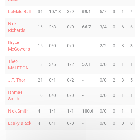
LaMelo Ball
36
10/13
3/9
59.1
5/7
3
1
4
Nick
16
2/3
0/0
66.7
3/4
0
6
6
Richards
Bryce
15
0/0
0/0
-
2/2
0
3
3
McGowens
Theo
18
3/5
1/2
57.1
0/0
0
1
1
MALEDON
J.T. Thor
21
0/1
0/2
-
0/0
2
3
5
Ishmael
10
0/0
0/0
-
0/0
0
1
1
Smith
Nick Smith
4
1/1
1/1
100.0
0/0
0
1
1
Leaky Black
4
0/1
0/0
-
0/0
0
0
0