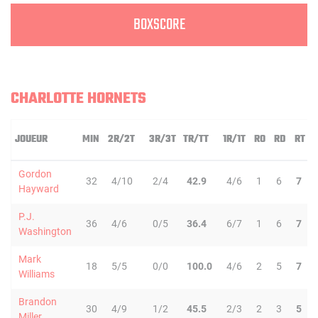
BOXSCORE
CHARLOTTE HORNETS
JOUEUR
MIN
2R/2T
3R/3T
TR/TT
1R/1T
RO
RD
RT
Gordon
32
4/10
2/4
42.9
4/6
1
6
7
Hayward
P.J.
36
4/6
0/5
36.4
6/7
1
6
7
Washington
Mark
18
5/5
0/0
100.0
4/6
2
5
7
Williams
Brandon
30
4/9
1/2
45.5
2/3
2
3
5
Miller