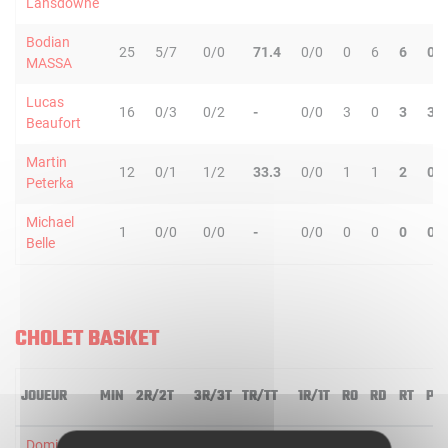
Lansdowne
Bodian
25
5/7
0/0
71.4
0/0
0
6
6
0
MASSA
Lucas
16
0/3
0/2
-
0/0
3
0
3
3
Beaufort
Martin
12
0/1
1/2
33.3
0/0
1
1
2
0
Peterka
Michael
1
0/0
0/0
-
0/0
0
0
0
0
Belle
CHOLET BASKET
JOUEUR
MIN
2R/2T
3R/3T
TR/TT
1R/1T
RO
RD
RT
PD
Dominic