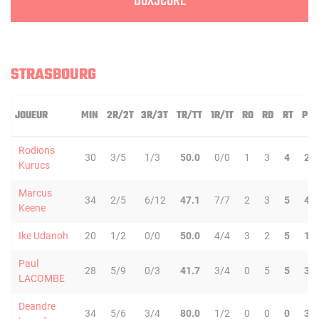
BOXSCORE
STRASBOURG
JOUEUR
MIN
2R/2T
3R/3T
TR/TT
1R/1T
RO
RD
RT
PD
Rodions
30
3/5
1/3
50.0
0/0
1
3
4
2
Kurucs
Marcus
34
2/5
6/12
47.1
7/7
2
3
5
4
Keene
Ike Udanoh
20
1/2
0/0
50.0
4/4
3
2
5
1
Paul
28
5/9
0/3
41.7
3/4
0
5
5
3
LACOMBE
Deandre
34
5/6
3/4
80.0
1/2
0
0
0
3