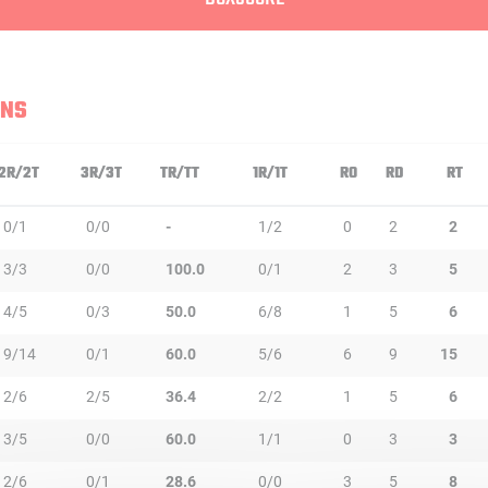
ONS
2R/2T
3R/3T
TR/TT
1R/1T
RO
RD
RT
0/1
0/0
-
1/2
0
2
2
3/3
0/0
100.0
0/1
2
3
5
4/5
0/3
50.0
6/8
1
5
6
9/14
0/1
60.0
5/6
6
9
15
2/6
2/5
36.4
2/2
1
5
6
3/5
0/0
60.0
1/1
0
3
3
2/6
0/1
28.6
0/0
3
5
8