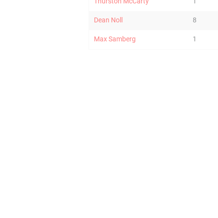
Thurston McCarty
1
Dean Noll
8
Max Samberg
1