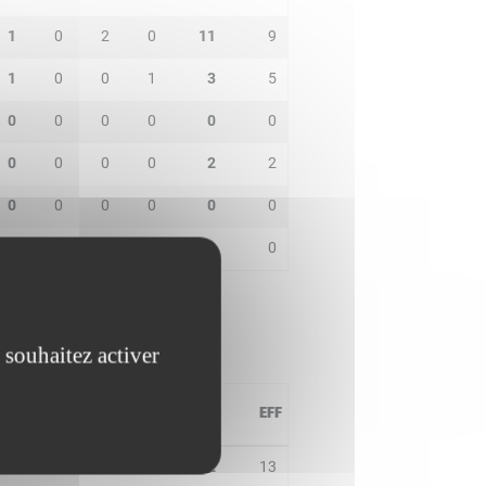
1
0
2
0
11
9
1
0
0
1
3
5
0
0
0
0
0
0
0
0
0
0
2
2
0
0
0
0
0
0
0
0
0
0
0
0
 souhaitez activer
PD
IN
BP
CO
PTS
EFF
2
0
2
0
22
13