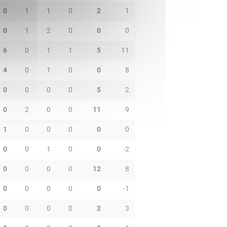
0
1
1
0
2
1
0
1
2
0
0
0
6
0
1
1
5
11
4
0
1
0
0
8
0
0
0
0
5
2
0
2
0
0
11
9
1
0
0
0
0
0
0
0
1
0
0
-2
0
0
0
0
12
8
0
0
0
0
0
-1
0
0
0
0
2
3