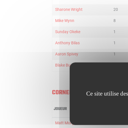
Sharone Wright
20
Mike Wynn
8
Sunday Okeke
1
Anthony Bilas
1
Aaron Spivey
1
Blake Buchanan
1
CORNELL BIG RED
Ce site utilise d
JOUEUR
MIN
Matt Morgan
32