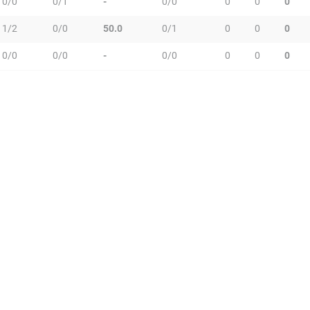
0/0
0/1
-
0/0
0
0
0
1/2
0/0
50.0
0/1
0
0
0
0/0
0/0
-
0/0
0
0
0