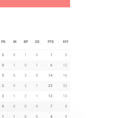
PD
IN
BP
CO
PTS
EFF
0
0
1
0
1
0
0
1
0
1
6
12
5
0
3
0
14
16
2
0
2
1
23
32
2
1
2
1
12
13
0
0
0
0
7
8
1
1
0
0
4
9