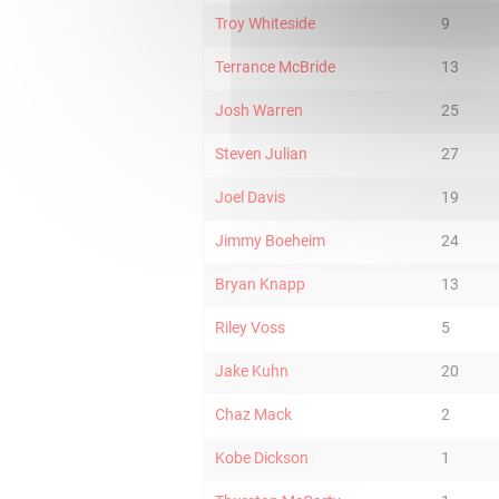
Troy Whiteside
9
Terrance McBride
13
Josh Warren
25
Steven Julian
27
Joel Davis
19
Jimmy Boeheim
24
Bryan Knapp
13
Riley Voss
5
Jake Kuhn
20
Chaz Mack
2
Kobe Dickson
1