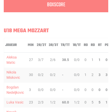
BOXSCORE
U18 MEGA MOZZART
JOUEUR
MIN
2R/2T
3R/3T
TR/TT
1R/1T
RO
RD
RT
PD
Aleksa
27
3/7
2/6
38.5
0/0
0
1
1
0
Matic
Nikola
30
0/2
0/2
-
0/0
1
2
3
3
Miskovic
Bogdan
3
0/0
0/0
-
0/0
0
0
0
0
Nedeljkovic
Luka Vasic
23
2/3
1/2
60.0
1/2
0
5
5
1