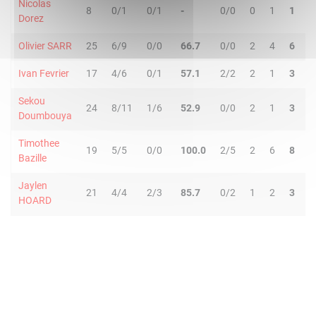
Nicolas
8
0/1
0/1
-
0/0
0
1
1
Dorez
Olivier SARR
25
6/9
0/0
66.7
0/0
2
4
6
Ivan Fevrier
17
4/6
0/1
57.1
2/2
2
1
3
Sekou
24
8/11
1/6
52.9
0/0
2
1
3
Doumbouya
Timothee
19
5/5
0/0
100.0
2/5
2
6
8
Bazille
Jaylen
21
4/4
2/3
85.7
0/2
1
2
3
HOARD