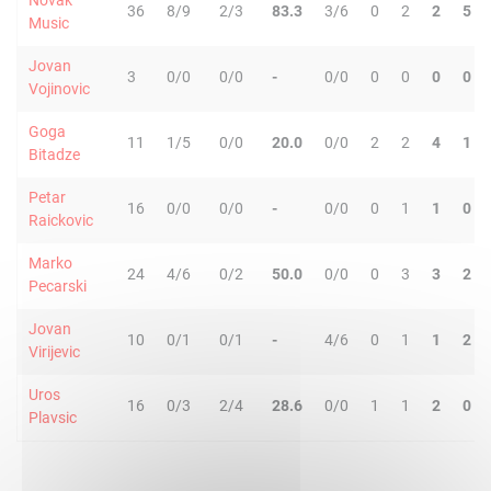
Novak
36
8/9
2/3
83.3
3/6
0
2
2
5
Music
Jovan
3
0/0
0/0
-
0/0
0
0
0
0
Vojinovic
Goga
11
1/5
0/0
20.0
0/0
2
2
4
1
Bitadze
Petar
16
0/0
0/0
-
0/0
0
1
1
0
Raickovic
Marko
24
4/6
0/2
50.0
0/0
0
3
3
2
Pecarski
Jovan
10
0/1
0/1
-
4/6
0
1
1
2
Virijevic
Uros
16
0/3
2/4
28.6
0/0
1
1
2
0
Plavsic