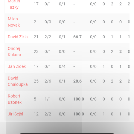
Martin
17
0/1
0/1
-
0/0
0
2
2
2
Tazky
Milan
2
0/0
0/0
-
0/0
0
0
0
0
Novak
David Zikla
21
2/2
0/1
66.7
0/0
0
1
1
1
Ondrej
23
0/1
0/0
-
0/0
0
2
2
0
Kukura
Jan Zidek
17
0/1
0/4
-
0/0
1
0
1
0
David
25
2/6
0/1
28.6
0/0
0
2
2
2
Chaloupka
Robert
5
1/1
0/0
100.0
0/0
0
0
0
0
Bzonek
Jiri Sejbl
12
2/2
0/0
100.0
0/0
1
0
1
0