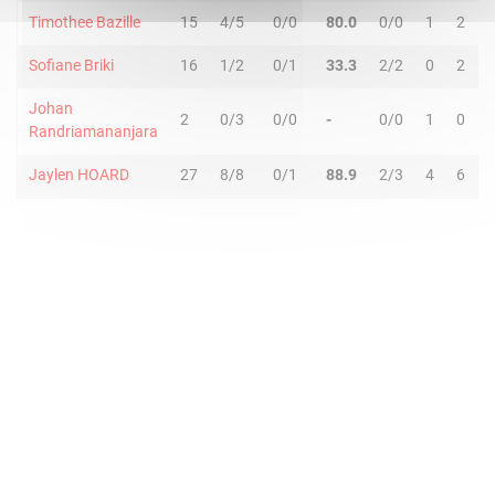
Timothee Bazille
15
4/5
0/0
80.0
0/0
1
2
Sofiane Briki
16
1/2
0/1
33.3
2/2
0
2
Johan
2
0/3
0/0
-
0/0
1
0
Randriamananjara
Jaylen HOARD
27
8/8
0/1
88.9
2/3
4
6