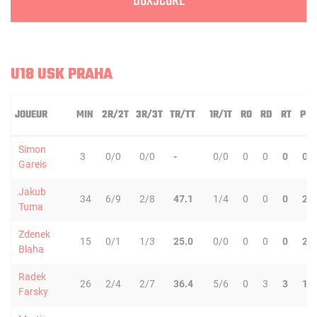
BOXSCORE
U18 USK PRAHA
JOUEUR
MIN
2R/2T
3R/3T
TR/TT
1R/1T
RO
RD
RT
PD
Simon
3
0/0
0/0
-
0/0
0
0
0
0
Gareis
Jakub
34
6/9
2/8
47.1
1/4
0
0
0
2
Tuma
Zdenek
15
0/1
1/3
25.0
0/0
0
0
0
2
Blaha
Radek
26
2/4
2/7
36.4
5/6
0
3
3
1
Farsky