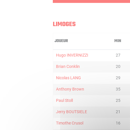
LIMOGES
JOUEUR
MIN
Hugo INVERNIZZI
27
Brian Conklin
20
Nicolas LANG
29
Anthony Brown
35
Paul Stoll
25
Jerry BOUTSIELE
21
Timothe Crusol
16