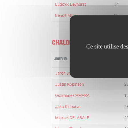
Ludovic Beyhurst
14
Benoit Mbala
13
CHALON
Ce site utilise d
JOUEUR
MI
Jaron Johnson
3
Justin Robinson
2
Ousmane CAMARA
1
Jaka Klobucar
2
Mickael GELABALE
2