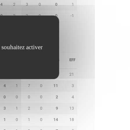
4
2
3
0
0
1
0
2
2
0
0
-1
 souhaitez activer
PD
IN
BP
CO
PTS
EFF
4
2
2
1
14
21
4
1
7
0
11
3
0
0
0
0
2
4
3
1
2
0
9
13
1
0
1
0
14
18