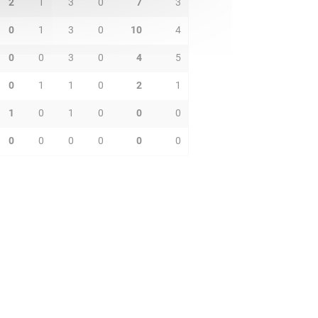
2
1
3
0
7
3
0
1
3
0
10
4
0
0
3
0
4
5
0
1
1
0
2
1
1
0
1
0
0
0
0
0
0
0
0
0