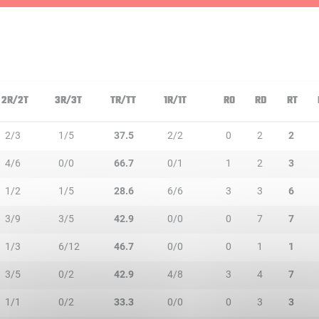
2R/2T
3R/3T
TR/TT
1R/1T
RO
RD
RT
2/3
1/5
37.5
2/2
0
2
2
4/6
0/0
66.7
0/1
1
2
3
1/2
1/5
28.6
6/6
3
3
6
3/9
3/5
42.9
0/0
0
7
7
1/3
6/12
46.7
0/0
0
1
1
3/5
0/2
42.9
4/8
3
4
7
1/1
0/2
33.3
0/0
0
3
3