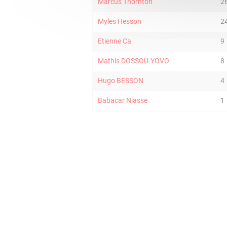
Marcus Thornton
2
Myles Hesson
2
Etienne Ca
9
Mathis DOSSOU-YOVO
8
Hugo BESSON
4
Babacar Niasse
1