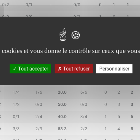
0/2
0/1
-
0/0
0
1
1
0/0
0/0
-
0/2
1
0
1
es cookies et vous donne le contrôle sur ceux que vous
N
2R/2T
3R/3T
TR/TT
1R/1T
RO
RD
RT
Tout accepter
Tout refuser
Personnaliser
2
1/2
3/5
57.1
3/3
0
5
5
7
1/4
1/6
20.0
6/6
0
2
2
2
1/2
0/0
50.0
0/0
0
3
3
8
0/1
2/4
40.0
3/4
1
5
6
9
3/3
2/3
83.3
2/2
1
4
5