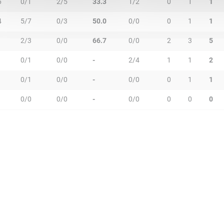
6
0/1
2/5
33.3
1/2
0
1
1
4
5/7
0/3
50.0
0/0
0
1
1
2/3
0/0
66.7
0/0
2
3
5
0/1
0/0
-
2/4
1
1
2
0/1
0/0
-
0/0
0
1
1
0/0
0/0
-
0/0
0
0
0