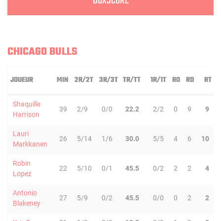
BOXSCORE
CHICAGO BULLS
JOUEUR
MIN
2R/2T
3R/3T
TR/TT
1R/1T
RO
RD
RT
Shaquille
39
2/9
0/0
22.2
2/2
0
9
9
Harrison
Lauri
26
5/14
1/6
30.0
5/5
4
6
10
Markkanen
Robin
22
5/10
0/1
45.5
0/2
2
2
4
Lopez
Antonio
27
5/9
0/2
45.5
0/0
0
2
2
Blakeney