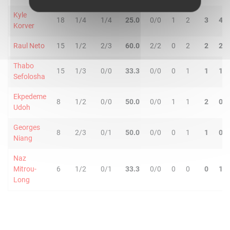
Kyle
18
1/4
1/4
25.0
0/0
1
2
3
4
Korver
Raul Neto
15
1/2
2/3
60.0
2/2
0
2
2
2
Thabo
15
1/3
0/0
33.3
0/0
0
1
1
1
Sefolosha
Ekpedeme
8
1/2
0/0
50.0
0/0
1
1
2
0
Udoh
Georges
8
2/3
0/1
50.0
0/0
0
1
1
0
Niang
Naz
Mitrou-
6
1/2
0/1
33.3
0/0
0
0
0
1
Long