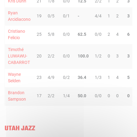
Kris Dunn
21
1/8
0/0
12.5
2/2
1
2
3
Ryan
19
0/5
0/1
-
4/4
1
2
3
Arcidiacono
Cristiano
25
5/8
0/0
62.5
0/0
2
4
6
Felicio
Timothé
LUWAWU-
20
2/2
0/0
100.0
1/2
0
3
3
CABARROT
Wayne
23
4/9
0/2
36.4
1/3
1
4
5
Selden
Brandon
17
2/2
1/4
50.0
0/0
0
0
0
Sampson
UTAH JAZZ