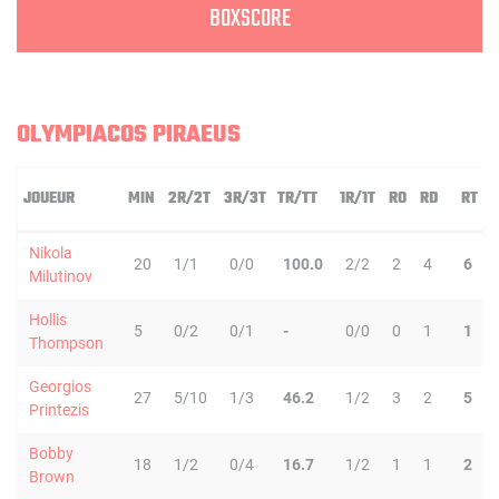
BOXSCORE
OLYMPIACOS PIRAEUS
JOUEUR
MIN
2R/2T
3R/3T
TR/TT
1R/1T
RO
RD
RT
Nikola
20
1/1
0/0
100.0
2/2
2
4
6
Milutinov
Hollis
5
0/2
0/1
-
0/0
0
1
1
Thompson
Georgios
27
5/10
1/3
46.2
1/2
3
2
5
Printezis
Bobby
18
1/2
0/4
16.7
1/2
1
1
2
Brown