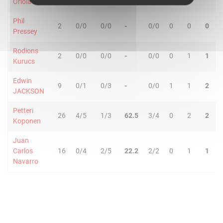
Oriola
Phil
2
0/0
0/0
-
0/0
0
0
0
0
Pressey
Rodions
2
0/0
0/0
-
0/0
0
1
1
0
Kurucs
Edwin
9
0/1
0/3
-
0/0
1
1
2
1
JACKSON
Petteri
26
4/5
1/3
62.5
3/4
0
2
2
2
Koponen
Juan
Carlos
16
0/4
2/5
22.2
2/2
0
1
1
3
Navarro