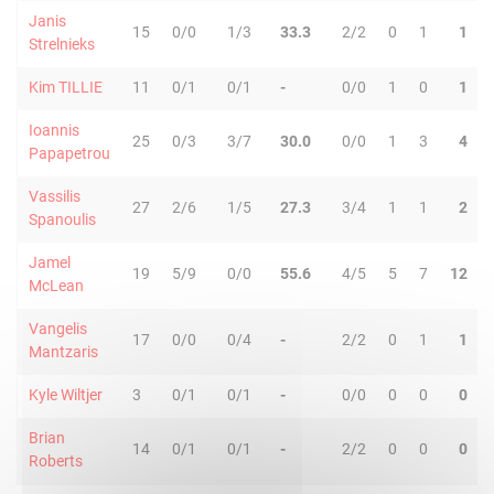
Janis
15
0/0
1/3
33.3
2/2
0
1
1
Strelnieks
Kim TILLIE
11
0/1
0/1
-
0/0
1
0
1
Ioannis
25
0/3
3/7
30.0
0/0
1
3
4
Papapetrou
Vassilis
27
2/6
1/5
27.3
3/4
1
1
2
Spanoulis
Jamel
19
5/9
0/0
55.6
4/5
5
7
12
McLean
Vangelis
17
0/0
0/4
-
2/2
0
1
1
Mantzaris
Kyle Wiltjer
3
0/1
0/1
-
0/0
0
0
0
Brian
14
0/1
0/1
-
2/2
0
0
0
Roberts