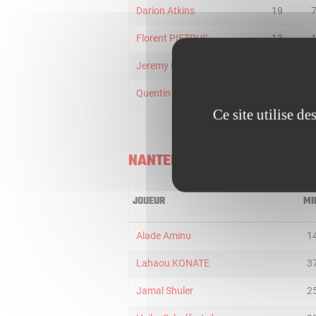
Darion Atkins
19
Florent PIETRUS
13
Jeremy LELOUP
10
Quentin Goulmy
2
Ce site utilise d
NANTERRE
JOUEUR
MI
Alade Aminu
1
Lahaou KONATE
3
Jamal Shuler
2