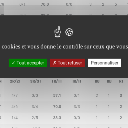
7/9
0/1
70.0
0/0
3
2
5
1/3
0/0
33.3
0/0
2
0
2
0/0
0/1
-
0/0
0
0
0
1/1
0/0
100.0
0/0
0
0
0
es cookies et vous donne le contrôle sur ceux que vous
Tout accepter
Tout refuser
Personnaliser
N
2R/2T
3R/3T
TR/TT
1R/1T
RO
RD
RT
4
4/7
0/0
57.1
0/1
2
1
3
7
4/6
3/4
70.0
3/3
1
1
2
5
1/4
2/5
33.3
0/0
1
1
2