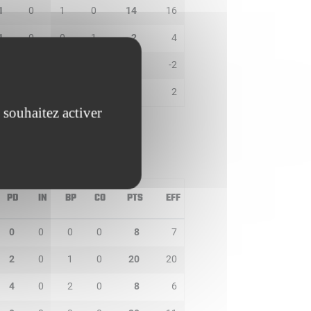
1
0
1
0
14
16
1
0
0
1
2
4
1
0
2
0
0
-2
0
0
0
0
2
2
 souhaitez activer
PD
IN
BP
CO
PTS
EFF
0
0
0
0
8
7
2
0
1
0
20
20
4
0
2
0
8
6