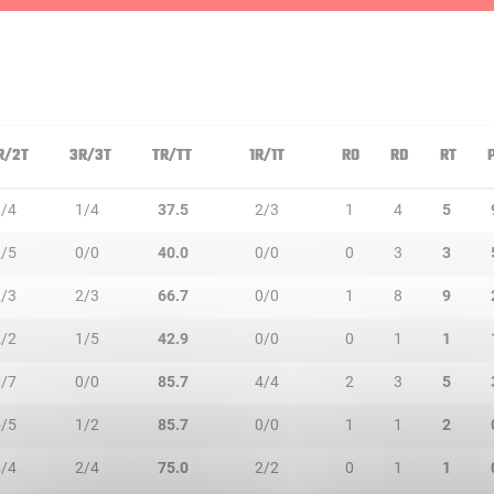
R/2T
3R/3T
TR/TT
1R/1T
RO
RD
RT
2/4
1/4
37.5
2/3
1
4
5
2/5
0/0
40.0
0/0
0
3
3
2/3
2/3
66.7
0/0
1
8
9
2/2
1/5
42.9
0/0
0
1
1
6/7
0/0
85.7
4/4
2
3
5
5/5
1/2
85.7
0/0
1
1
2
4/4
2/4
75.0
2/2
0
1
1