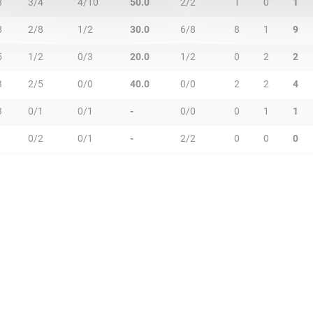
8
3/4
4/10
50.0
2/2
1
0
1
8
2/8
1/2
30.0
6/8
8
1
9
5
1/2
0/3
20.0
1/2
0
2
2
3
2/5
0/0
40.0
0/0
2
2
4
3
0/1
0/1
-
0/0
0
1
1
0/2
0/1
-
2/2
0
0
0