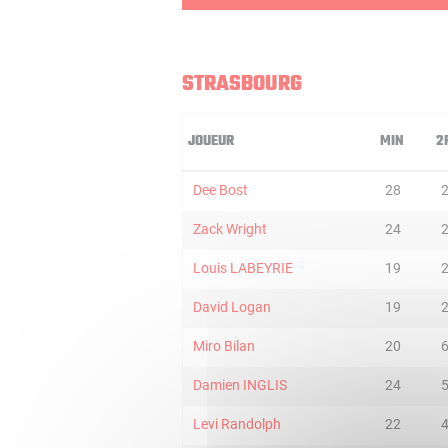
STRASBOURG
JOUEUR
MIN
2
Dee Bost
28
Zack Wright
24
Louis LABEYRIE
19
David Logan
19
Miro Bilan
20
Damien INGLIS
24
Levi Randolph
22