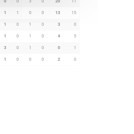
0
0
3
0
20
11
1
1
0
0
13
15
1
0
1
0
3
0
1
0
1
0
4
5
3
0
1
0
0
1
1
0
0
0
2
0