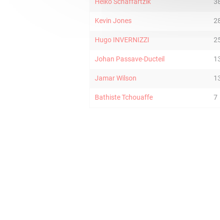
Heiko Schaffartzik
3
Kevin Jones
2
Hugo INVERNIZZI
2
Johan Passave-Ducteil
1
Jamar Wilson
1
Bathiste Tchouaffe
7