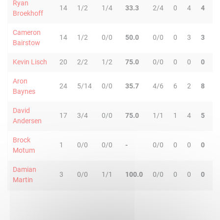
Ryan
14
1/2
1/4
33.3
2/4
0
4
4
Broekhoff
Cameron
14
1/2
0/0
50.0
0/0
0
3
3
Bairstow
Kevin Lisch
20
2/2
1/2
75.0
0/0
0
0
0
Aron
24
5/14
0/0
35.7
4/6
6
2
8
Baynes
David
17
3/4
0/0
75.0
1/1
1
4
5
Andersen
Brock
1
0/0
0/0
-
0/0
0
0
0
Motum
Damian
3
0/0
1/1
100.0
0/0
0
0
0
Martin