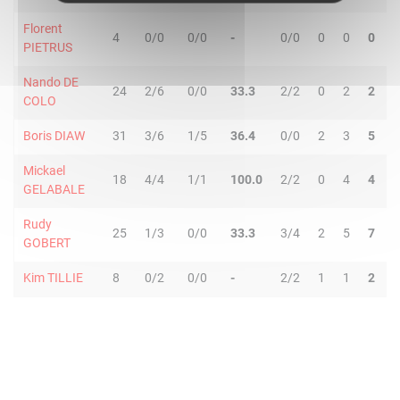
Florent
4
0/0
0/0
-
0/0
0
0
0
0
PIETRUS
Nando DE
24
2/6
0/0
33.3
2/2
0
2
2
3
COLO
Boris DIAW
31
3/6
1/5
36.4
0/0
2
3
5
2
Mickael
18
4/4
1/1
100.0
2/2
0
4
4
0
GELABALE
Rudy
25
1/3
0/0
33.3
3/4
2
5
7
0
GOBERT
Kim TILLIE
8
0/2
0/0
-
2/2
1
1
2
0