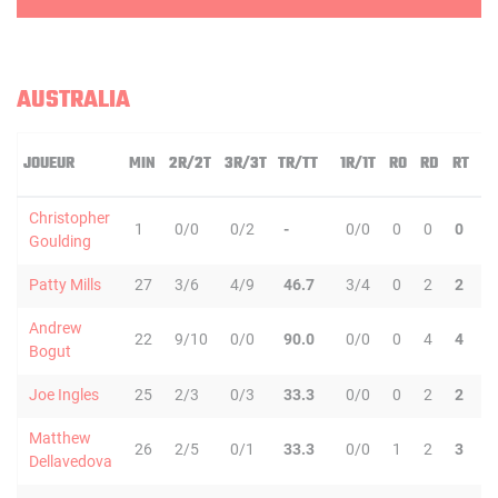
AUSTRALIA
JOUEUR
MIN
2R/2T
3R/3T
TR/TT
1R/1T
RO
RD
RT
Christopher
1
0/0
0/2
-
0/0
0
0
0
Goulding
Patty Mills
27
3/6
4/9
46.7
3/4
0
2
2
Andrew
22
9/10
0/0
90.0
0/0
0
4
4
Bogut
Joe Ingles
25
2/3
0/3
33.3
0/0
0
2
2
Matthew
26
2/5
0/1
33.3
0/0
1
2
3
1
Dellavedova