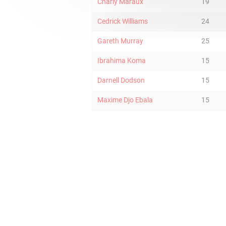
Charly Maraux
19
Cedrick Williams
24
Gareth Murray
25
Ibrahima Koma
15
Darnell Dodson
15
Maxime Djo Ebala
15