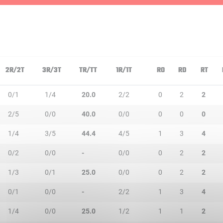
2R/2T
3R/3T
TR/TT
1R/1T
RO
RD
RT
0/1
1/4
20.0
2/2
0
2
2
2/5
0/0
40.0
0/0
0
0
0
1/4
3/5
44.4
4/5
1
3
4
0/2
0/0
-
0/0
0
2
2
1/3
0/1
25.0
0/0
0
2
2
0/1
0/0
-
2/2
1
3
4
1/4
0/0
25.0
1/2
1
1
2