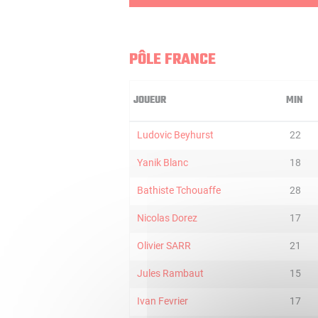
PÔLE FRANCE
JOUEUR
MIN
Ludovic Beyhurst
22
Yanik Blanc
18
Bathiste Tchouaffe
28
Nicolas Dorez
17
Olivier SARR
21
Jules Rambaut
15
Ivan Fevrier
17