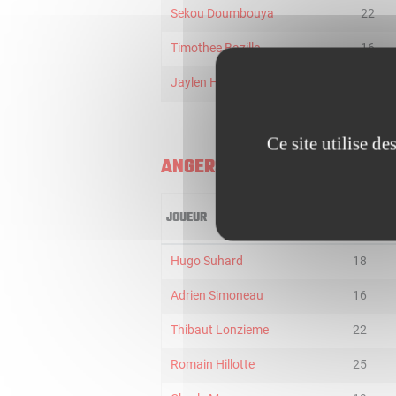
Sekou Doumbouya
22
Timothee Bazille
16
Jaylen HOARD
18
Ce site utilise d
ANGERS
JOUEUR
MIN
Hugo Suhard
18
Adrien Simoneau
16
Thibaut Lonzieme
22
Romain Hillotte
25