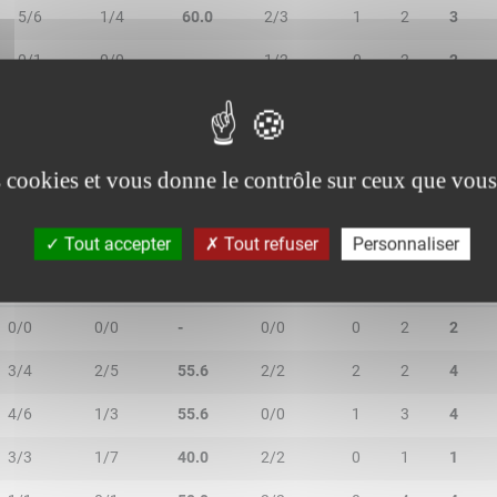
5/6
1/4
60.0
2/3
1
2
3
0/1
0/0
-
1/2
0
2
2
3/6
0/2
37.5
0/0
0
2
2
es cookies et vous donne le contrôle sur ceux que vous
Tout accepter
Tout refuser
Personnaliser
2R/2T
3R/3T
TR/TT
1R/1T
RO
RD
RT
0/0
0/0
-
0/0
0
2
2
3/4
2/5
55.6
2/2
2
2
4
4/6
1/3
55.6
0/0
1
3
4
3/3
1/7
40.0
2/2
0
1
1