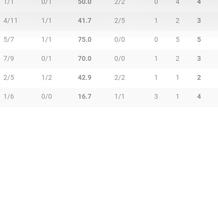
1/1
0/1
50.0
2/2
0
4
4
4/11
1/1
41.7
2/5
1
2
3
5/7
1/1
75.0
0/0
0
5
5
7/9
0/1
70.0
0/0
1
2
3
2/5
1/2
42.9
2/2
1
1
2
1/6
0/0
16.7
1/1
3
1
4