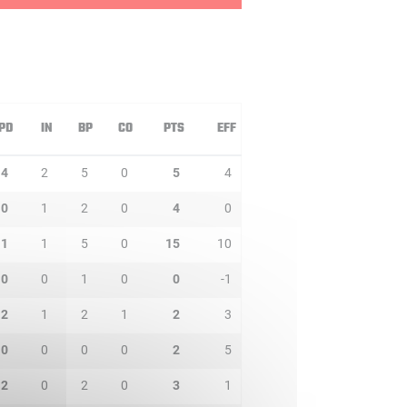
PD
IN
BP
CO
PTS
EFF
4
2
5
0
5
4
0
1
2
0
4
0
1
1
5
0
15
10
0
0
1
0
0
-1
2
1
2
1
2
3
0
0
0
0
2
5
2
0
2
0
3
1