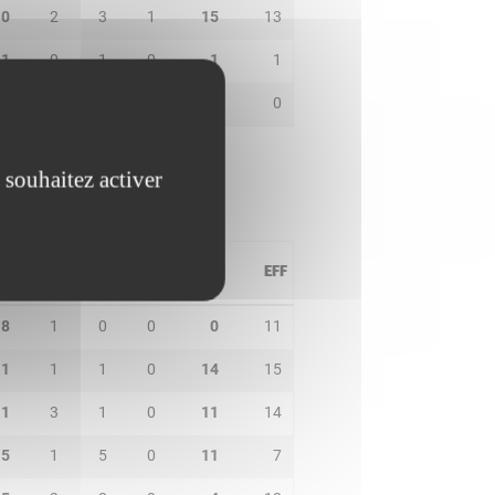
0
2
3
1
15
13
1
0
1
0
1
1
0
0
4
1
6
0
 souhaitez activer
PD
IN
BP
CO
PTS
EFF
8
1
0
0
0
11
1
1
1
0
14
15
1
3
1
0
11
14
5
1
5
0
11
7