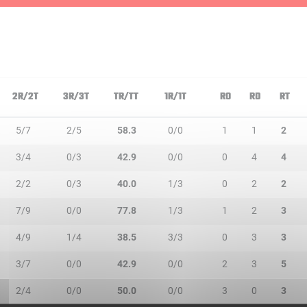
2R/2T
3R/3T
TR/TT
1R/1T
RO
RD
RT
5/7
2/5
58.3
0/0
1
1
2
3/4
0/3
42.9
0/0
0
4
4
2/2
0/3
40.0
1/3
0
2
2
7/9
0/0
77.8
1/3
1
2
3
4/9
1/4
38.5
3/3
0
3
3
3/7
0/0
42.9
0/0
2
3
5
2/4
0/0
50.0
0/0
3
0
3