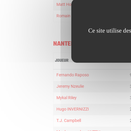
Matt Howard
15
Romain Duport
10
Ce site utilise d
NANTERRE
JOUEUR
M
Fernando Raposo
Jeremy Nzeulie
Mykal Riley
Hugo INVERNIZZI
T.J. Campbell