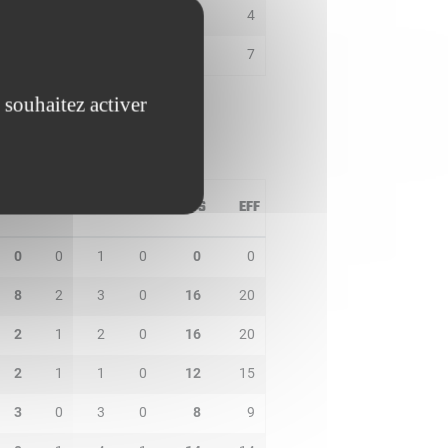
2
0
0
0
2
4
1
0
0
0
6
7
 souhaitez activer
PD
IN
BP
CO
PTS
EFF
0
0
1
0
0
0
8
2
3
0
16
20
2
1
2
0
16
20
2
1
1
0
12
15
3
0
3
0
8
9