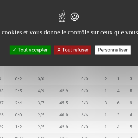
1/2
0/0
50.0
0/2
1
2
3
3/5
0/0
60.0
0/0
0
2
2
es cookies et vous donne le contrôle sur ceux que vous
Tout accepter
Tout refuser
Personnaliser
IN
2R/2T
3R/3T
TR/TT
1R/1T
RO
RD
RT
9
0/2
0/0
-
0/0
2
1
3
38
2/5
4/9
42.9
0/0
1
4
5
37
2/4
3/7
45.5
3/3
3
6
9
26
0/0
2/5
40.0
6/6
1
3
4
29
1/2
2/5
42.9
0/0
1
4
5