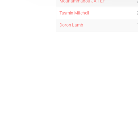
Mouhammadou JAITEH
Tasmin Mitchell
Doron Lamb