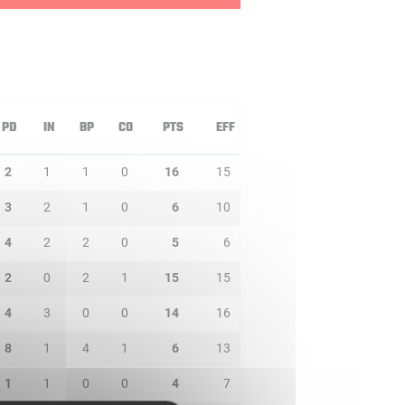
PD
IN
BP
CO
PTS
EFF
2
1
1
0
16
15
3
2
1
0
6
10
4
2
2
0
5
6
2
0
2
1
15
15
4
3
0
0
14
16
8
1
4
1
6
13
1
1
0
0
4
7