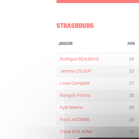
STRASBOURG
JOUEUR
MIN
Rodrigue BEAUBOIS
26
Jeremy LELOUP
23
Louis Campbell
27
Bangaly Fofana
26
Kyle Weems
30
Paul LACOMBE
26
Frank NTILIKINA
17