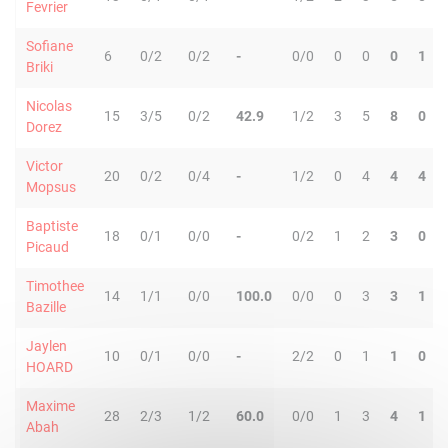
Fevrier
Sofiane
6
0/2
0/2
-
0/0
0
0
0
1
Briki
Nicolas
15
3/5
0/2
42.9
1/2
3
5
8
0
Dorez
Victor
20
0/2
0/4
-
1/2
0
4
4
4
Mopsus
Baptiste
18
0/1
0/0
-
0/2
1
2
3
0
Picaud
Timothee
14
1/1
0/0
100.0
0/0
0
3
3
1
Bazille
Jaylen
10
0/1
0/0
-
2/2
0
1
1
0
HOARD
Maxime
28
2/3
1/2
60.0
0/0
1
3
4
1
Abah