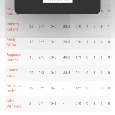
Arturs
24
1/3
0/3
16.7
0/0
0
4
4
2
Kurucs
Rainers
22
2/7
0/0
28.6
0/0
4
5
9
1
Kalnins
Anrijs
17
2/7
0/0
28.6
0/0
1
1
2
0
Miska
Bogdans
15
2/5
0/0
40.0
1/3
0
1
1
0
Railans
Francis
25
2/3
0/4
28.6
0/1
0
1
1
0
Lacis
Armands
19
0/2
0/0
-
1/2
0
3
3
0
Berkis
Niks
2
0/1
0/1
-
0/0
0
1
1
0
Visnevics