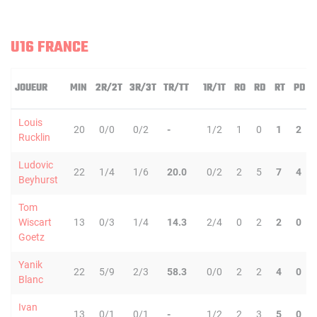
U16 FRANCE
JOUEUR
MIN
2R/2T
3R/3T
TR/TT
1R/1T
RO
RD
RT
PD
Louis
20
0/0
0/2
-
1/2
1
0
1
2
Rucklin
Ludovic
22
1/4
1/6
20.0
0/2
2
5
7
4
Beyhurst
Tom
Wiscart
13
0/3
1/4
14.3
2/4
0
2
2
0
Goetz
Yanik
22
5/9
2/3
58.3
0/0
2
2
4
0
Blanc
Ivan
13
0/1
0/1
-
1/2
2
3
5
0