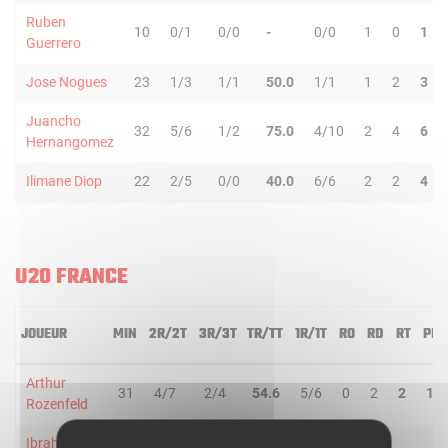
Ruben
10
0/1
0/0
-
0/0
1
0
1
Guerrero
Jose Nogues
23
1/3
1/1
50.0
1/1
1
2
3
Juancho
32
5/6
1/2
75.0
4/10
2
4
6
Hernangomez
Ilimane Diop
22
2/5
0/0
40.0
6/6
2
2
4
U20 FRANCE
JOUEUR
MIN
2R/2T
3R/3T
TR/TT
1R/1T
RO
RD
RT
PD
Arthur
31
4/7
2/4
54.6
5/6
0
2
2
1
Rozenfeld
Ibrahima