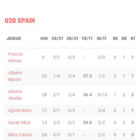
U20 SPAIN
JOUEUR
MIN
2R/2T
3R/3T
TR/TT
1R/1T
RO
RD
RT
Francis
9
0/2
0/0
-
0/0
0
1
1
Alonso
Alberto
28
1/4
2/4
37.5
1/2
0
7
7
Martin
Alberto
28
2/7
2/4
36.4
8/10
1
2
3
Abalde
Agusti Sans
12
0/1
0/0
-
2/4
0
1
1
Xavier Moix
13
2/3
0/1
50.0
2/2
0
3
3
Marc Garcia
24
0/5
0/1
-
2/2
0
3
3