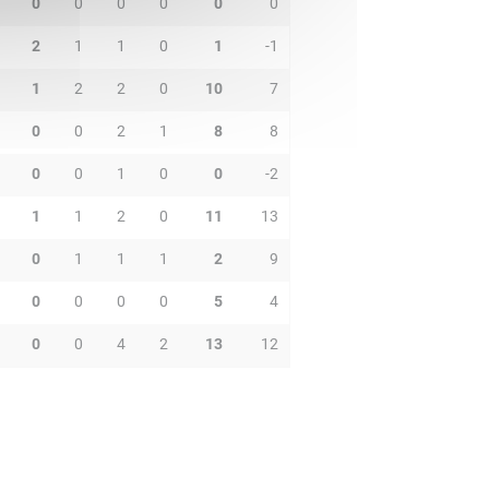
0
0
0
0
0
0
2
1
1
0
1
-1
1
2
2
0
10
7
0
0
2
1
8
8
0
0
1
0
0
-2
1
1
2
0
11
13
0
1
1
1
2
9
0
0
0
0
5
4
0
0
4
2
13
12