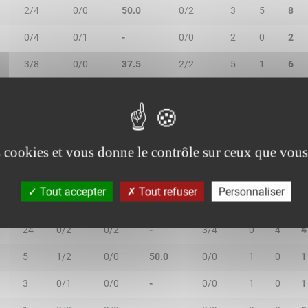
2/4
0/0
50.0
0/2
3
5
8
0/4
0/1
-
0/0
2
0
2
3/8
0/0
37.5
2/2
5
1
6
2/2
0/0
100.0
0/0
0
3
3
es cookies et vous donne le contrôle sur ceux que vous
Tout accepter
Tout refuser
Personnaliser
MIN
2R/2T
3R/3T
TR/TT
1R/1T
RO
RD
R
24
0/2
0/2
-
3/4
0
4
4
5
1/2
0/0
50.0
0/0
1
0
1
3
0/1
0/0
-
0/0
1
0
1