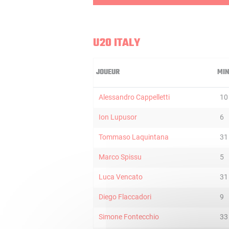
U20 ITALY
JOUEUR
MI
Alessandro Cappelletti
10
Ion Lupusor
6
Tommaso Laquintana
31
Marco Spissu
5
Luca Vencato
31
Diego Flaccadori
9
Simone Fontecchio
33