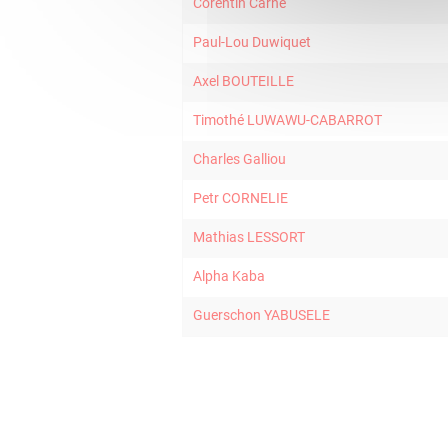
Corentin Carne
Paul-Lou Duwiquet
Axel BOUTEILLE
Timothé LUWAWU-CABARROT
Charles Galliou
Petr CORNELIE
Mathias LESSORT
Alpha Kaba
Guerschon YABUSELE