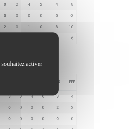
0
2
4
2
4
8
0
0
0
0
0
-3
2
0
1
0
8
10
0
0
1
0
4
6
 souhaitez activer
T
PD
IN
BP
CO
PTS
EFF
3
3
4
0
3
4
0
0
0
0
2
2
0
0
0
0
0
0