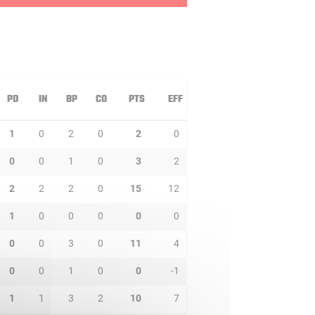
PD
IN
BP
CO
PTS
EFF
1
0
2
0
2
0
0
0
1
0
3
2
2
2
2
0
15
12
1
0
0
0
0
0
0
0
3
0
11
4
0
0
1
0
0
-1
1
1
3
2
10
7