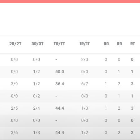
N
2R/2T
3R/3T
TR/TT
1R/1T
RO
RD
RT
0/0
0/0
-
2/3
0
0
0
0/0
1/2
50.0
0/0
0
1
1
3/9
1/2
36.4
6/7
1
2
3
0/0
0/2
-
0/0
0
1
1
2/5
2/4
44.4
1/3
1
2
3
0/0
0/0
-
0/0
0
0
0
3/6
1/3
44.4
1/2
0
2
2