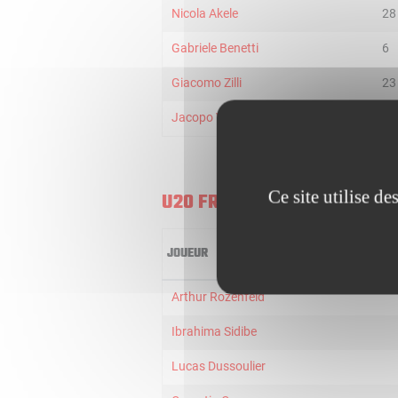
Nicola Akele
28
Gabriele Benetti
6
Giacomo Zilli
23
Jacopo Vedovato
17
Ce site utilise d
U20 FRANCE
JOUEUR
Arthur Rozenfeld
Ibrahima Sidibe
Lucas Dussoulier