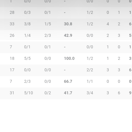
1
0/0
0/0
-
0/0
0
0
0
28
0/3
0/1
-
1/2
0
1
1
33
3/8
1/5
30.8
1/2
4
2
6
26
1/4
2/3
42.9
0/0
2
3
5
7
0/1
0/1
-
0/0
1
0
1
18
5/5
0/0
100.0
1/2
1
2
3
17
0/0
0/0
-
2/2
3
3
6
7
2/3
0/0
66.7
1/1
0
0
0
31
5/10
0/2
41.7
3/4
3
6
9