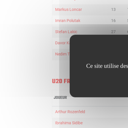
Markus Loncar
13
Imran Polutak
16
Stefan Lakic
27
Davor Karamatic
20
Nedim Tunovic
14
Ce site utilise d
U20 FRANCE
JOUEUR
Arthur Rozenfeld
Ibrahima Sidibe