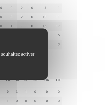
0
0
2
0
3
1
0
0
2
0
10
11
0
1
1
0
16
17
2
0
3
1
0
5
0
0
1
1
5
3
 souhaitez activer
T
PD
IN
BP
CO
PTS
EFF
0
3
1
0
0
0
1
0
0
0
0
0