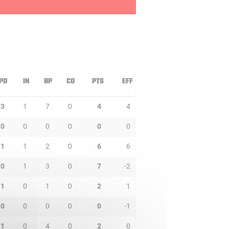
PD
IN
BP
CO
PTS
EFF
3
1
7
0
4
4
0
0
0
0
0
0
1
1
2
0
6
6
0
1
3
0
7
-2
1
0
1
0
2
1
0
0
0
0
0
-1
1
0
4
0
2
0