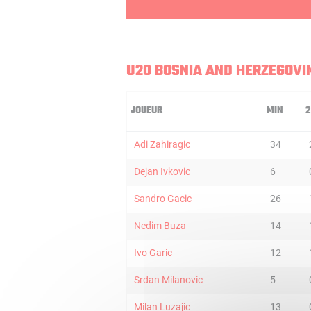
U20 BOSNIA AND HERZEGOVI
JOUEUR
MIN
2
Adi Zahiragic
34
Dejan Ivkovic
6
Sandro Gacic
26
Nedim Buza
14
Ivo Garic
12
Srdan Milanovic
5
Milan Luzajic
13