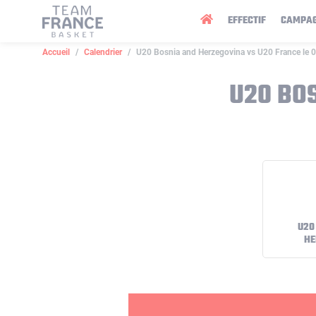
Panneau de gestion des cookies
EFFECTIF
CAMPA
Accueil
Calendrier
U20 Bosnia and Herzegovina vs U20 France le 
U20 BO
U20
HE