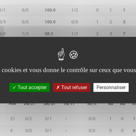
1/1
0/0
100.0
1/2
0
1
1
5/5
0/0
100.0
0/0
1
2
3
6/9
1/3
58.3
1/2
2
5
7
0/2
0/0
-
0/0
2
5
7
2/3
0/0
66.7
1/5
2
1
3
es cookies et vous donne le contrôle sur ceux que vous
Tout accepter
Tout refuser
Personnaliser
MIN
2R/2T
3R/3T
TR/TT
1R/1T
RO
RD
R
21
0/2
0/1
-
0/0
1
0
1
6
0/0
0/1
-
0/0
0
0
0