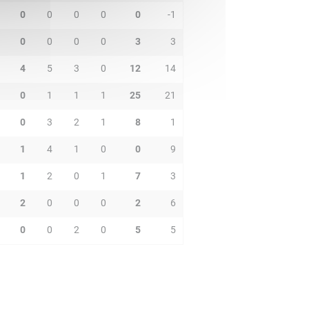
0
0
0
0
0
-1
0
0
0
0
3
3
4
5
3
0
12
14
0
1
1
1
25
21
0
3
2
1
8
1
1
4
1
0
0
9
1
2
0
1
7
3
2
0
0
0
2
6
0
0
2
0
5
5