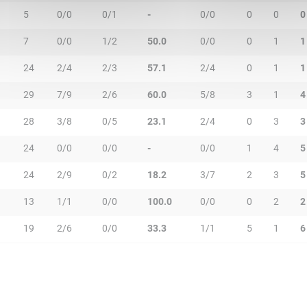
5
0/0
0/1
-
0/0
0
0
0
7
0/0
1/2
50.0
0/0
0
1
1
24
2/4
2/3
57.1
2/4
0
1
1
29
7/9
2/6
60.0
5/8
3
1
4
28
3/8
0/5
23.1
2/4
0
3
3
24
0/0
0/0
-
0/0
1
4
5
24
2/9
0/2
18.2
3/7
2
3
5
13
1/1
0/0
100.0
0/0
0
2
2
19
2/6
0/0
33.3
1/1
5
1
6