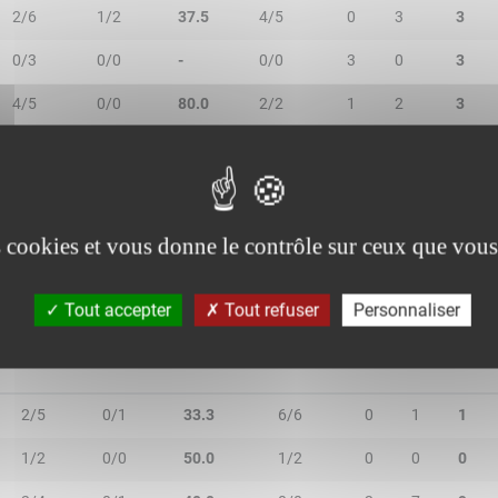
2/6
1/2
37.5
4/5
0
3
3
0/3
0/0
-
0/0
3
0
3
4/5
0/0
80.0
2/2
1
2
3
3/6
0/0
50.0
1/2
3
3
6
0/0
0/0
-
0/0
0
0
0
es cookies et vous donne le contrôle sur ceux que vous
Tout accepter
Tout refuser
Personnaliser
2R/2T
3R/3T
TR/TT
1R/1T
RO
RD
RT
2/5
0/1
33.3
6/6
0
1
1
1/2
0/0
50.0
1/2
0
0
0