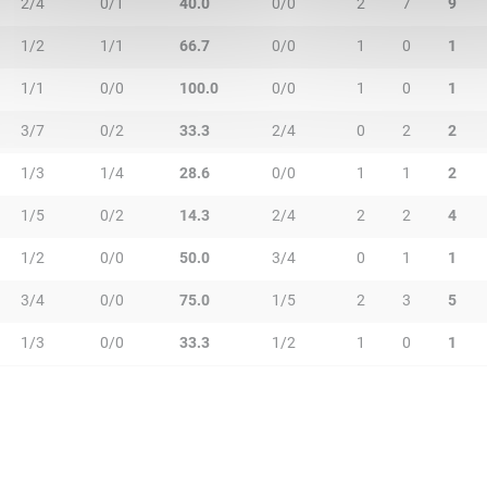
2/4
0/1
40.0
0/0
2
7
9
1/2
1/1
66.7
0/0
1
0
1
1/1
0/0
100.0
0/0
1
0
1
3/7
0/2
33.3
2/4
0
2
2
1/3
1/4
28.6
0/0
1
1
2
1/5
0/2
14.3
2/4
2
2
4
1/2
0/0
50.0
3/4
0
1
1
3/4
0/0
75.0
1/5
2
3
5
1/3
0/0
33.3
1/2
1
0
1