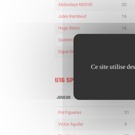
Abdoulaye NDOYE
20
Jules Rambaut
16
Hugo Blanc
16
Quentin Goulmy
20
Digue Diawara
3
Ce site utilise d
U16 SPAIN
JOUEUR
MIN
Pol Figueras
31
Victor Aguilar
9