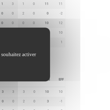
1
3
1
0
11
11
0
0
2
0
0
-2
0
0
0
0
10
12
0
1
1
1
7
10
1
0
0
0
0
1
 souhaitez activer
PD
IN
BP
CO
PTS
EFF
3
3
3
0
10
10
0
0
2
0
3
-1