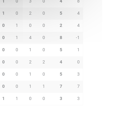
1
0
3
0
4
8
1
0
2
0
5
4
0
1
0
0
2
4
0
1
4
0
8
-1
0
0
1
0
5
1
0
0
2
2
4
0
0
0
1
0
5
3
0
0
1
1
7
7
1
1
0
0
3
3