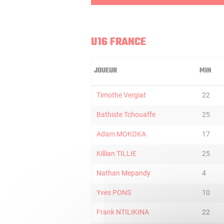
U16 FRANCE
JOUEUR
MIN
Timothe Vergiat
22
Bathiste Tchouaffe
25
Adam MOKOKA
17
Killian TILLIE
25
Nathan Mepandy
4
Yves PONS
10
Frank NTILIKINA
22