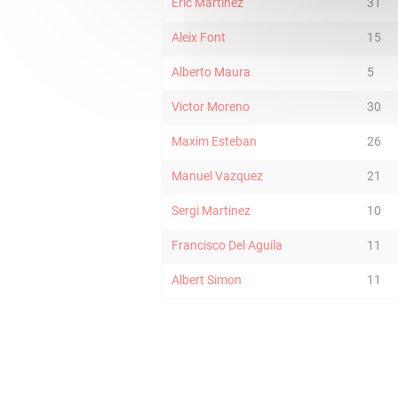
Eric Martinez
31
Aleix Font
15
Alberto Maura
5
Victor Moreno
30
Maxim Esteban
26
Manuel Vazquez
21
Sergi Martinez
10
Francisco Del Aguila
11
Albert Simon
11