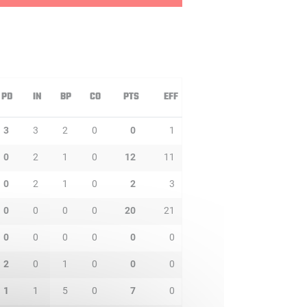
PD
IN
BP
CO
PTS
EFF
3
3
2
0
0
1
0
2
1
0
12
11
0
2
1
0
2
3
0
0
0
0
20
21
0
0
0
0
0
0
2
0
1
0
0
0
1
1
5
0
7
0