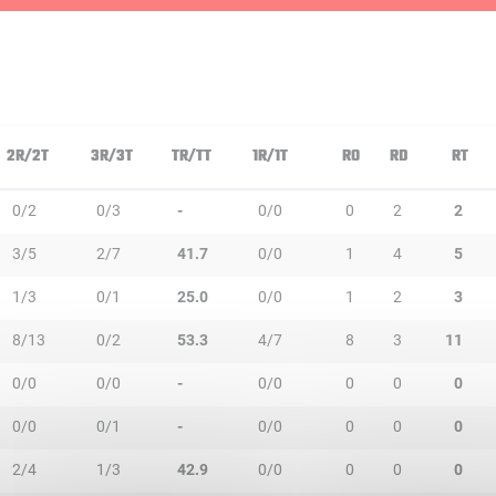
2R/2T
3R/3T
TR/TT
1R/1T
RO
RD
RT
0/2
0/3
-
0/0
0
2
2
3/5
2/7
41.7
0/0
1
4
5
1/3
0/1
25.0
0/0
1
2
3
8/13
0/2
53.3
4/7
8
3
11
0/0
0/0
-
0/0
0
0
0
0/0
0/1
-
0/0
0
0
0
2/4
1/3
42.9
0/0
0
0
0