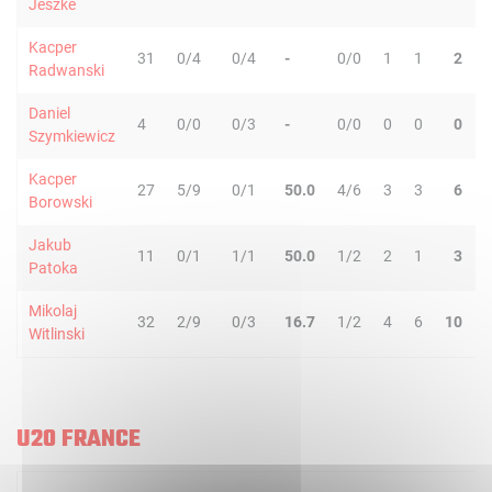
Jeszke
Kacper
31
0/4
0/4
-
0/0
1
1
2
Radwanski
Daniel
4
0/0
0/3
-
0/0
0
0
0
Szymkiewicz
Kacper
27
5/9
0/1
50.0
4/6
3
3
6
Borowski
Jakub
11
0/1
1/1
50.0
1/2
2
1
3
Patoka
Mikolaj
32
2/9
0/3
16.7
1/2
4
6
10
Witlinski
U20 FRANCE