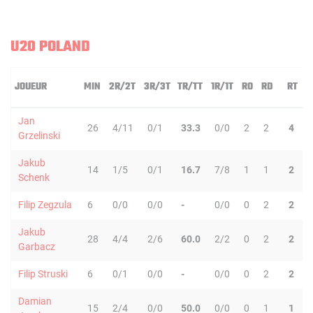
U20 POLAND
JOUEUR
MIN
2R/2T
3R/3T
TR/TT
1R/1T
RO
RD
RT
P
Jan
26
4/11
0/1
33.3
0/0
2
2
4
Grzelinski
Jakub
14
1/5
0/1
16.7
7/8
1
1
2
Schenk
Filip Zegzula
6
0/0
0/0
-
0/0
0
2
2
Jakub
28
4/4
2/6
60.0
2/2
0
2
2
Garbacz
Filip Struski
6
0/1
0/0
-
0/0
0
2
2
Damian
15
2/4
0/0
50.0
0/0
0
1
1