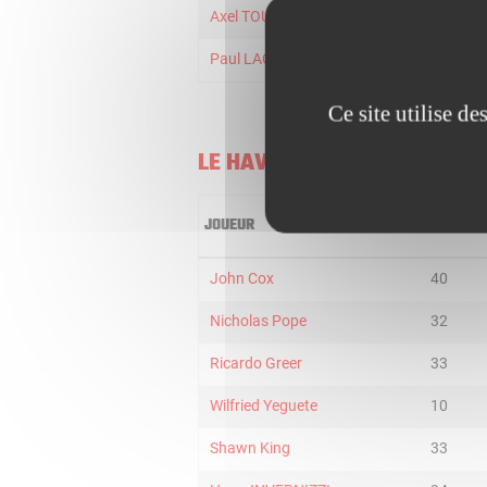
Axel TOUPANE
17
Paul LACOMBE
14
Ce site utilise d
LE HAVRE
JOUEUR
MIN
John Cox
40
Nicholas Pope
32
Ricardo Greer
33
Wilfried Yeguete
10
Shawn King
33