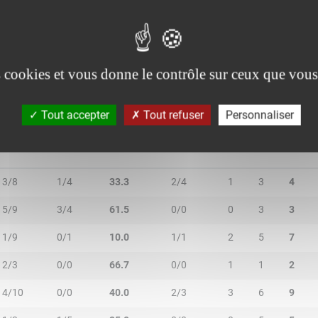
1/4
1/3
28.6
0/0
0
2
2
0/0
0/1
-
0/0
0
4
4
es cookies et vous donne le contrôle sur ceux que vous
Tout accepter
Tout refuser
Personnaliser
2R/2T
3R/3T
TR/TT
1R/1T
RO
RD
RT
3/8
1/4
33.3
2/4
1
3
4
5/9
3/4
61.5
0/0
0
3
3
1/9
0/1
10.0
1/1
2
5
7
2/3
0/0
66.7
0/0
1
1
2
4/10
0/0
40.0
2/3
3
6
9