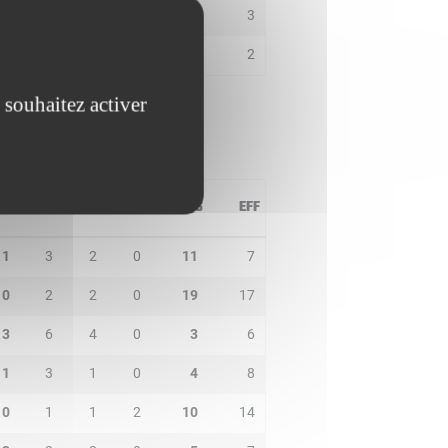
1
1
1
0
5
3
2
0
3
0
0
2
 souhaitez activer
PD
IN
BP
CO
PTS
EFF
1
3
2
0
11
7
0
2
2
0
19
17
3
6
4
0
3
6
1
3
1
0
4
8
0
1
1
2
10
14