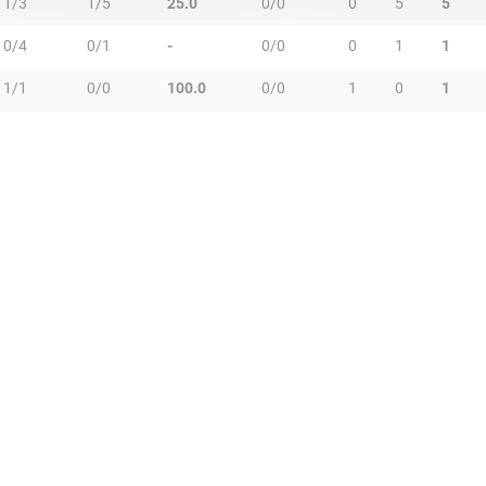
1/3
1/5
25.0
0/0
0
5
5
0/4
0/1
-
0/0
0
1
1
1/1
0/0
100.0
0/0
1
0
1