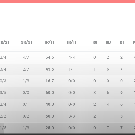
2R/2T
3R/3T
TR/TT
1R/1T
RO
RD
RT
2/4
4/7
54.6
4/4
0
2
2
3/4
2/7
45.5
1/1
1
6
7
0/3
1/3
16.7
0/0
0
0
0
3/5
0/0
60.0
0/0
3
6
9
2/4
0/1
40.0
0/0
2
4
6
2/2
0/2
50.0
3/3
2
1
3
1/5
1/3
25.0
0/0
0
7
7