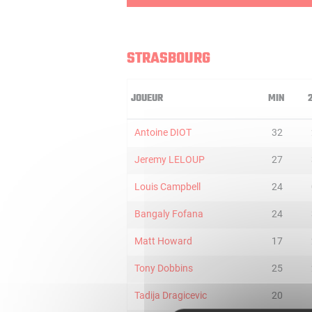
STRASBOURG
JOUEUR
MIN
Antoine DIOT
32
Jeremy LELOUP
27
Louis Campbell
24
Bangaly Fofana
24
Matt Howard
17
Tony Dobbins
25
Tadija Dragicevic
20