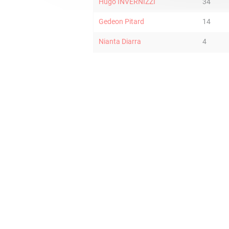
Hugo INVERNIZZI
34
Gedeon Pitard
14
Nianta Diarra
4