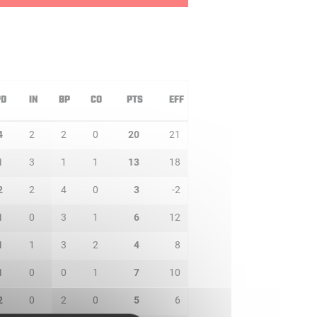
PD
IN
BP
CO
PTS
EFF
4
2
2
0
20
21
1
3
1
1
13
18
2
2
4
0
3
-2
1
0
3
1
6
12
1
1
3
2
4
8
1
0
0
1
7
10
2
0
2
0
5
6